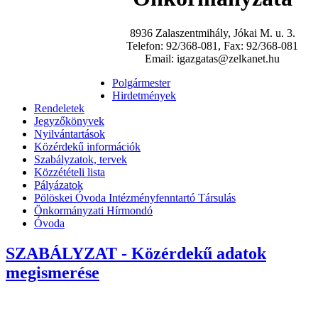
8936 Zalaszentmihály, Jókai M. u. 3.
Telefon: 92/368-081, Fax: 92/368-081
Email: igazgatas@zelkanet.hu
Polgármester
Hirdetmények
Rendeletek
Jegyzőkönyvek
Nyilvántartások
Közérdekű információk
Szabályzatok, tervek
Közzétételi lista
Pályázatok
Pölöskei Óvoda Intézményfenntartó Társulás
Önkormányzati Hírmondó
Óvoda
SZABÁLYZAT - Közérdekű adatok
megismerése