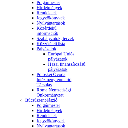
Polgármester
Hirdetmények
Rendeletek
Jegyzőkönyvek
Nyilvántartások
Közérdekű
információk
Szabályzatok, tervek
Közzétételi lista
Pályázatok
Európai Uniós
pályázatok
Hazai finanszírozású
pályázatok
Pölöskei Óvoda
Intézményfenntartó
Társulás
Roma Nemzetiségi
Önkormányzat
Búcsúszent-lászló
Polgármester
Hirdetmények
Rendeletek
Jegyzőkönyvek
Nyilvántartások