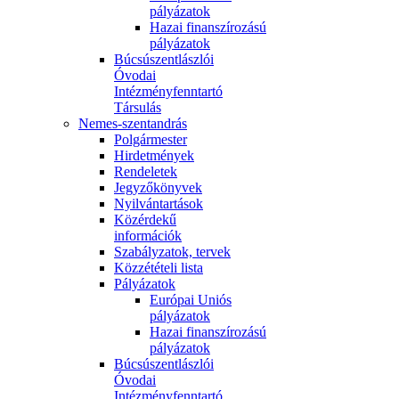
pályázatok
Hazai finanszírozású
pályázatok
Búcsúszentlászlói
Óvodai
Intézményfenntartó
Társulás
Nemes-szentandrás
Polgármester
Hirdetmények
Rendeletek
Jegyzőkönyvek
Nyilvántartások
Közérdekű
információk
Szabályzatok, tervek
Közzétételi lista
Pályázatok
Európai Uniós
pályázatok
Hazai finanszírozású
pályázatok
Búcsúszentlászlói
Óvodai
Intézményfenntartó