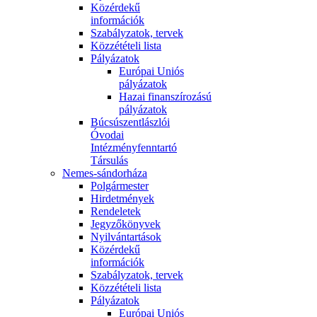
Közérdekű
információk
Szabályzatok, tervek
Közzétételi lista
Pályázatok
Európai Uniós
pályázatok
Hazai finanszírozású
pályázatok
Búcsúszentlászlói
Óvodai
Intézményfenntartó
Társulás
Nemes-sándorháza
Polgármester
Hirdetmények
Rendeletek
Jegyzőkönyvek
Nyilvántartások
Közérdekű
információk
Szabályzatok, tervek
Közzétételi lista
Pályázatok
Európai Uniós