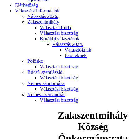
Elérhetőség
Választási információk
Választás 2026.
Zalaszentmihály
Választási Iroda
Választási bizottság
Korábbi választások
Választás 2024.
Választóknak
Jelölteknek
Pölöske
Választási bizottság
Búcsú-szentlászló
Választási bizottság
Nemes-sándorháza
Választási bizottság
Nemes-szentandrás
Választási bizottság
Zalaszentmihály
Község
Önkormányzata