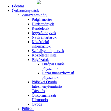
Főoldal
Önkormányzatok
Zalaszentmihály
Polgármester
Hirdetmények
Rendeletek
Jegyzőkönyvek
Nyilvántartások
Közérdekű
információk
Szabályzatok, tervek
Közzétételi lista
Pályázatok
Európai Uniós
pályázatok
Hazai finanszírozású
pályázatok
Pölöskei Óvoda
Intézményfenntartó
Társulás
Önkormányzati
Hírmondó
Óvoda
Pölöske