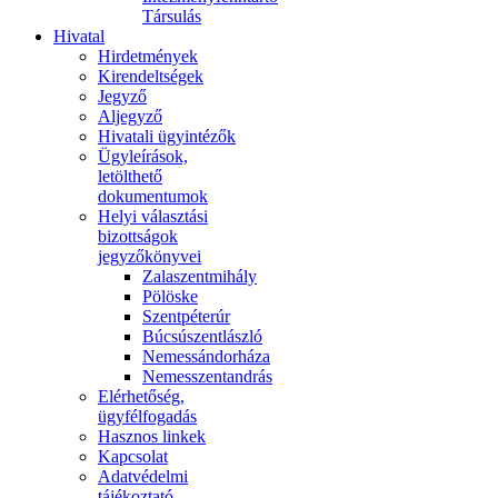
Társulás
Hivatal
Hirdetmények
Kirendeltségek
Jegyző
Aljegyző
Hivatali ügyintézők
Ügyleírások,
letölthető
dokumentumok
Helyi választási
bizottságok
jegyzőkönyvei
Zalaszentmihály
Pölöske
Szentpéterúr
Búcsúszentlászló
Nemessándorháza
Nemesszentandrás
Elérhetőség,
ügyfélfogadás
Hasznos linkek
Kapcsolat
Adatvédelmi
tájékoztató