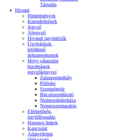
Társulás
Hivatal
Hirdetmények
Kirendeltségek
Jegyző
Aljegyző
Hivatali ügyintézők
Ügyleírások,
letölthető
dokumentumok
Helyi választási
bizottságok
jegyzőkönyvei
Zalaszentmihály
Pölöske
Szentpéterúr
Búcsúszentlászló
Nemessándorháza
Nemesszentandrás
Elérhetőség,
ügyfélfogadás
Hasznos linkek
Kapcsolat
Adatvédelmi
tájékoztató