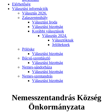
Elérhetőség
Választási információk
Választás 2026.
Zalaszentmihály
Választási Iroda
Választási bizottság
Korábbi választások
Választás 2024.
Választóknak
Jelölteknek
Pölöske
Választási bizottság
Búcsú-szentlászló
Választási bizottság
Nemes-sándorháza
Választási bizottság
Nemes-szentandrás
Választási bizottság
Nemesszentandrás Község
Önkormányzata