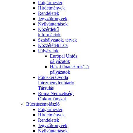
Polgármester
Hirdetmények
Rendeletek
Jegyzőkönyvek
Nyilvántartások
Közérdekű
információk
Szabályzatok, tervek
Közzétételi lista
Pályázatok
Európai Uniós
pályázatok
Hazai finanszírozású
pályázatok
Pölöskei Óvoda
Intézményfenntartó
Társulás
Roma Nemzetiségi
Önkormányzat
Búcsúszent-lászló
Polgármester
Hirdetmények
Rendeletek
Jegyzőkönyvek
Nyilvántartások