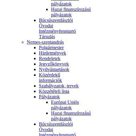
pályázatok
Hazai finanszírozású
pályázatok
Búcsúszentlászlói
Óvodai
Intézményfenntartó
Társulás
Nemes-szentandrás
Polgármester
Hirdetmények
Rendeletek
Jegyzőkönyvek
Nyilvántartások
Közérdekű
információk
Szabályzatok, tervek
Közzétételi lista
Pályázatok
Európai Uniós
pályázatok
Hazai finanszírozású
pályázatok
Búcsúszentlászlói
Óvodai
Intézményfenntartó