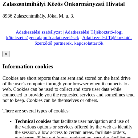
Zalaszentmihályi Közös Önkormányzati Hivatal
8936 Zalaszentmihály, Jókai M. u. 3.
Adatkezelési szabályzat
|
Adatkezelési Tájékoztató-Jogi
kötelezettségen alapuló adatkezelések
|
Adatkezelési Tájékoztató-
Szerződő partnerek, kapcsolattartók
×
Information cookies
Cookies are short reports that are sent and stored on the hard drive
of the user's computer through your browser when it connects to a
web. Cookies can be used to collect and store user data while
connected to provide you the requested services and sometimes tend
not to keep. Cookies can be themselves or others.
There are several types of cookies:
Technical cookies
that facilitate user navigation and use of
the various options or services offered by the web as identify
the session, allow access to certain areas, facilitate orders,
purchases, filling out forms, registration, security, facilitating