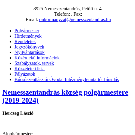
8925 Nemesszentandrás, Petőfi u. 4.
Telefon: , Fax:
Email:
onkormanyzat@nemesszentandras.hu
Polgármester
Hirdetmények
Rendeletek
Jegyzőkönyvek
Nyilvántartások
Közérdekű információk
Szabályzatok, tervek
Közzétételi lista
Pályázatok
Búcsúszentlászlói Óvodai Intézményfenntartó Társulás
Nemesszentandrás község polgármestere
(2019-2024)
Herczeg László
Alpolgármester: