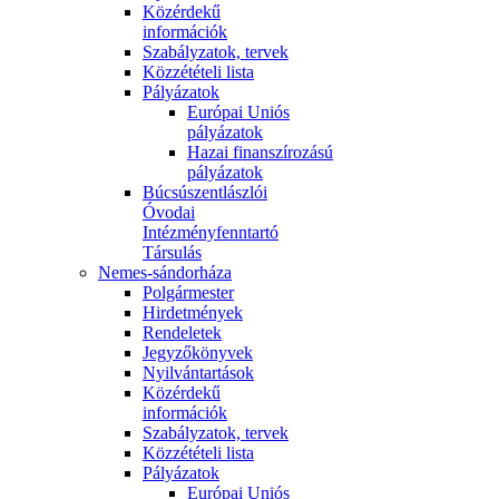
Közérdekű
információk
Szabályzatok, tervek
Közzétételi lista
Pályázatok
Európai Uniós
pályázatok
Hazai finanszírozású
pályázatok
Búcsúszentlászlói
Óvodai
Intézményfenntartó
Társulás
Nemes-sándorháza
Polgármester
Hirdetmények
Rendeletek
Jegyzőkönyvek
Nyilvántartások
Közérdekű
információk
Szabályzatok, tervek
Közzétételi lista
Pályázatok
Európai Uniós