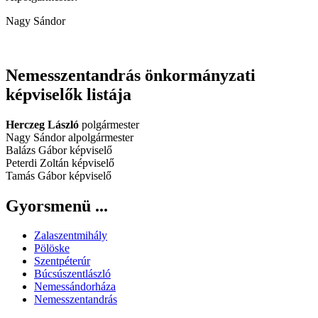
Nagy Sándor
Nemesszentandrás önkormányzati
képviselők listája
Herczeg László
polgármester
Nagy Sándor alpolgármester
Balázs Gábor képviselő
Peterdi Zoltán képviselő
Tamás Gábor képviselő
Gyorsmenü ...
Zalaszentmihály
Pölöske
Szentpéterúr
Búcsúszentlászló
Nemessándorháza
Nemesszentandrás