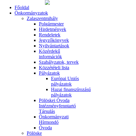
Főoldal
Önkormányzatok
Zalaszentmihály
Polgármester
Hirdetmények
Rendeletek
Jegyzőkönyvek
Nyilvántartások
Közérdekű
információk
Szabályzatok, tervek
Közzétételi lista
Pályázatok
Európai Uniós
pályázatok
Hazai finanszírozású
pályázatok
Pölöskei Óvoda
Intézményfenntartó
Társulás
Önkormányzati
Hírmondó
Óvoda
Pölöske