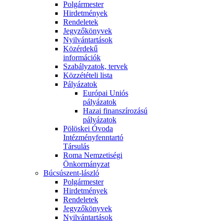
Polgármester
Hirdetmények
Rendeletek
Jegyzőkönyvek
Nyilvántartások
Közérdekű
információk
Szabályzatok, tervek
Közzétételi lista
Pályázatok
Európai Uniós
pályázatok
Hazai finanszírozású
pályázatok
Pölöskei Óvoda
Intézményfenntartó
Társulás
Roma Nemzetiségi
Önkormányzat
Búcsúszent-lászló
Polgármester
Hirdetmények
Rendeletek
Jegyzőkönyvek
Nyilvántartások