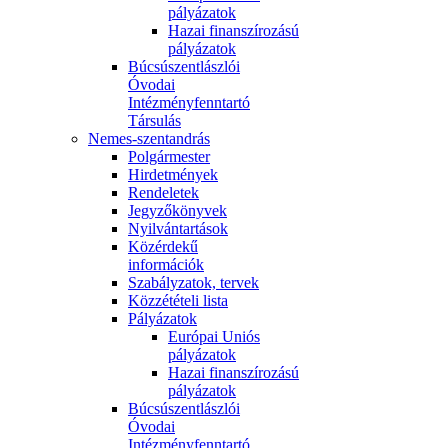
pályázatok
Hazai finanszírozású
pályázatok
Búcsúszentlászlói
Óvodai
Intézményfenntartó
Társulás
Nemes-szentandrás
Polgármester
Hirdetmények
Rendeletek
Jegyzőkönyvek
Nyilvántartások
Közérdekű
információk
Szabályzatok, tervek
Közzétételi lista
Pályázatok
Európai Uniós
pályázatok
Hazai finanszírozású
pályázatok
Búcsúszentlászlói
Óvodai
Intézményfenntartó