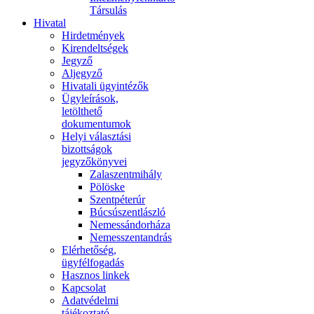
Társulás
Hivatal
Hirdetmények
Kirendeltségek
Jegyző
Aljegyző
Hivatali ügyintézők
Ügyleírások,
letölthető
dokumentumok
Helyi választási
bizottságok
jegyzőkönyvei
Zalaszentmihály
Pölöske
Szentpéterúr
Búcsúszentlászló
Nemessándorháza
Nemesszentandrás
Elérhetőség,
ügyfélfogadás
Hasznos linkek
Kapcsolat
Adatvédelmi
tájékoztató