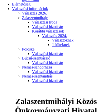
Elérhetőség
Választási információk
Választás 2026.
Zalaszentmihály
Választási Iroda
Választási bizottság
Korábbi választások
Választás 2024.
Választóknak
Jelölteknek
Pölöske
Választási bizottság
Búcsú-szentlászló
Választási bizottság
Nemes-sándorháza
Választási bizottság
Nemes-szentandrás
Választási bizottság
Zalaszentmihályi Közös
Önkormányzati Hivatal