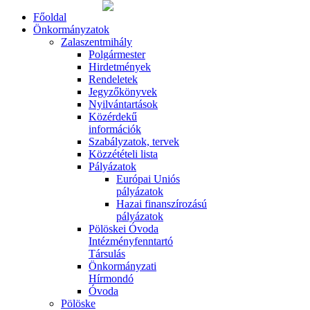
Főoldal
Önkormányzatok
Zalaszentmihály
Polgármester
Hirdetmények
Rendeletek
Jegyzőkönyvek
Nyilvántartások
Közérdekű
információk
Szabályzatok, tervek
Közzétételi lista
Pályázatok
Európai Uniós
pályázatok
Hazai finanszírozású
pályázatok
Pölöskei Óvoda
Intézményfenntartó
Társulás
Önkormányzati
Hírmondó
Óvoda
Pölöske