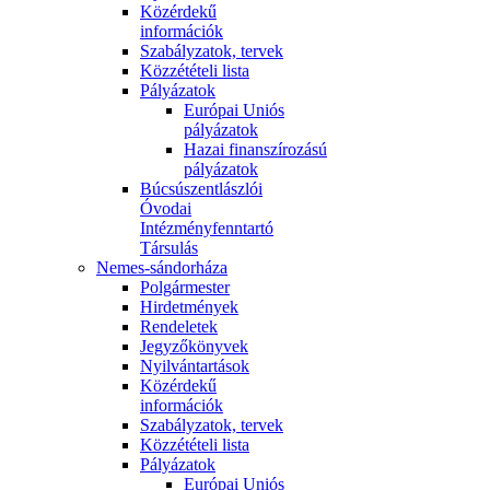
Közérdekű
információk
Szabályzatok, tervek
Közzétételi lista
Pályázatok
Európai Uniós
pályázatok
Hazai finanszírozású
pályázatok
Búcsúszentlászlói
Óvodai
Intézményfenntartó
Társulás
Nemes-sándorháza
Polgármester
Hirdetmények
Rendeletek
Jegyzőkönyvek
Nyilvántartások
Közérdekű
információk
Szabályzatok, tervek
Közzétételi lista
Pályázatok
Európai Uniós