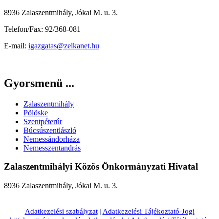
8936 Zalaszentmihály, Jókai M. u. 3.
Telefon/Fax: 92/368-081
E-mail:
igazgatas@zelkanet.hu
Gyorsmenü ...
Zalaszentmihály
Pölöske
Szentpéterúr
Búcsúszentlászló
Nemessándorháza
Nemesszentandrás
Zalaszentmihályi Közös Önkormányzati Hivatal
8936 Zalaszentmihály, Jókai M. u. 3.
Adatkezelési szabályzat
|
Adatkezelési Tájékoztató-Jogi