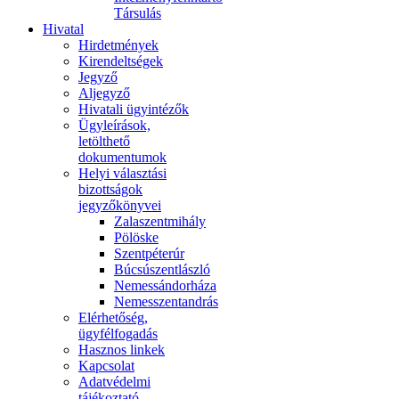
Társulás
Hivatal
Hirdetmények
Kirendeltségek
Jegyző
Aljegyző
Hivatali ügyintézők
Ügyleírások,
letölthető
dokumentumok
Helyi választási
bizottságok
jegyzőkönyvei
Zalaszentmihály
Pölöske
Szentpéterúr
Búcsúszentlászló
Nemessándorháza
Nemesszentandrás
Elérhetőség,
ügyfélfogadás
Hasznos linkek
Kapcsolat
Adatvédelmi
tájékoztató