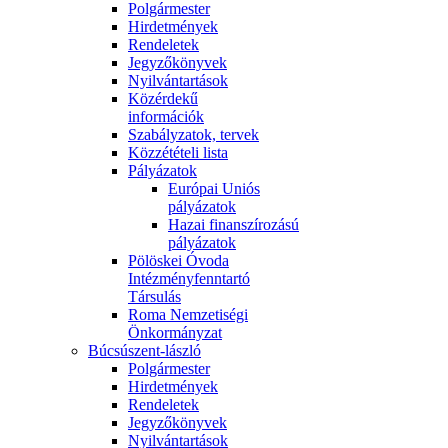
Polgármester
Hirdetmények
Rendeletek
Jegyzőkönyvek
Nyilvántartások
Közérdekű
információk
Szabályzatok, tervek
Közzétételi lista
Pályázatok
Európai Uniós
pályázatok
Hazai finanszírozású
pályázatok
Pölöskei Óvoda
Intézményfenntartó
Társulás
Roma Nemzetiségi
Önkormányzat
Búcsúszent-lászló
Polgármester
Hirdetmények
Rendeletek
Jegyzőkönyvek
Nyilvántartások