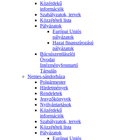
Közérdekű
információk
Szabályzatok, tervek
Közzétételi lista
Pályázatok
Európai Uniós
pályázatok
Hazai finanszírozású
pályázatok
Búcsúszentlászlói
Óvodai
Intézményfenntartó
Társulás
Nemes-sándorháza
Polgármester
Hirdetmények
Rendeletek
Jegyzőkönyvek
Nyilvántartások
Közérdekű
információk
Szabályzatok, tervek
Közzétételi lista
Pályázatok
Európai Uniós