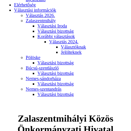
Elérhetőség
Választási információk
Választás 2026.
Zalaszentmihály
Választási Iroda
Választási bizottság
Korábbi választások
Választás 2024.
Választóknak
Jelölteknek
Pölöske
Választási bizottság
Búcsú-szentlászló
Választási bizottság
Nemes-sándorháza
Választási bizottság
Nemes-szentandrás
Választási bizottság
Zalaszentmihályi Közös
Önkormányzati Hivatal