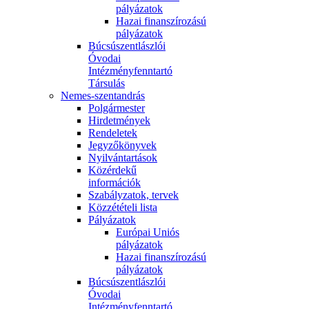
pályázatok
Hazai finanszírozású
pályázatok
Búcsúszentlászlói
Óvodai
Intézményfenntartó
Társulás
Nemes-szentandrás
Polgármester
Hirdetmények
Rendeletek
Jegyzőkönyvek
Nyilvántartások
Közérdekű
információk
Szabályzatok, tervek
Közzétételi lista
Pályázatok
Európai Uniós
pályázatok
Hazai finanszírozású
pályázatok
Búcsúszentlászlói
Óvodai
Intézményfenntartó