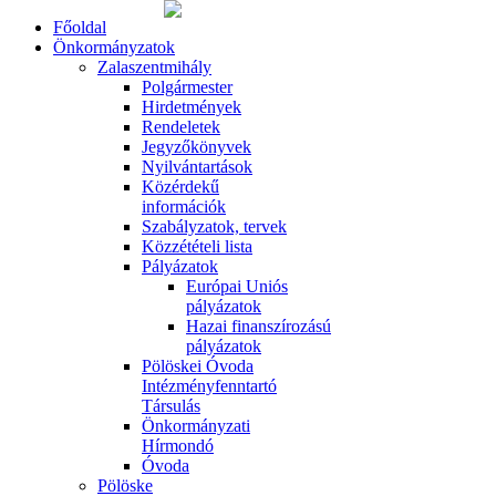
Főoldal
Önkormányzatok
Zalaszentmihály
Polgármester
Hirdetmények
Rendeletek
Jegyzőkönyvek
Nyilvántartások
Közérdekű
információk
Szabályzatok, tervek
Közzétételi lista
Pályázatok
Európai Uniós
pályázatok
Hazai finanszírozású
pályázatok
Pölöskei Óvoda
Intézményfenntartó
Társulás
Önkormányzati
Hírmondó
Óvoda
Pölöske