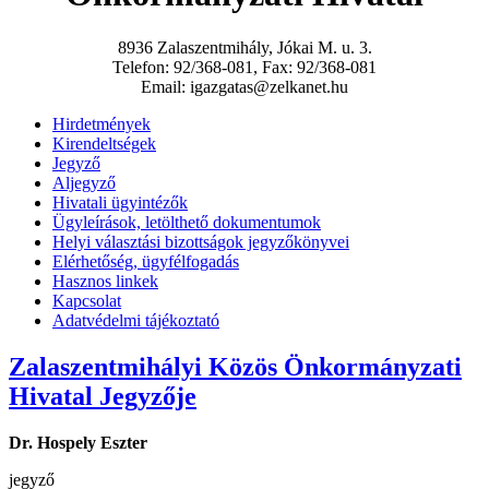
8936 Zalaszentmihály, Jókai M. u. 3.
Telefon: 92/368-081, Fax: 92/368-081
Email: igazgatas@zelkanet.hu
Hirdetmények
Kirendeltségek
Jegyző
Aljegyző
Hivatali ügyintézők
Ügyleírások, letölthető dokumentumok
Helyi választási bizottságok jegyzőkönyvei
Elérhetőség, ügyfélfogadás
Hasznos linkek
Kapcsolat
Adatvédelmi tájékoztató
Zalaszentmihályi Közös Önkormányzati
Hivatal Jegyzője
Dr. Hospely Eszter
jegyző