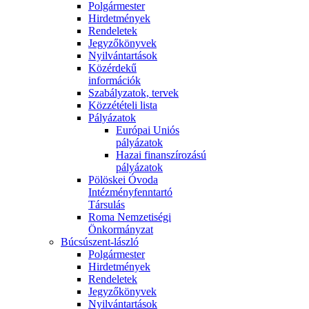
Polgármester
Hirdetmények
Rendeletek
Jegyzőkönyvek
Nyilvántartások
Közérdekű
információk
Szabályzatok, tervek
Közzétételi lista
Pályázatok
Európai Uniós
pályázatok
Hazai finanszírozású
pályázatok
Pölöskei Óvoda
Intézményfenntartó
Társulás
Roma Nemzetiségi
Önkormányzat
Búcsúszent-lászló
Polgármester
Hirdetmények
Rendeletek
Jegyzőkönyvek
Nyilvántartások