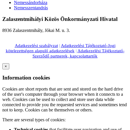
Nemessándorháza
Nemesszentandrás
Zalaszentmihályi Közös Önkormányzati Hivatal
8936 Zalaszentmihály, Jókai M. u. 3.
Adatkezelési szabályzat
|
Adatkezelési Tájékoztató-Jogi
kötelezettségen alapuló adatkezelések
|
Adatkezelési Tájékoztató-
Szerződő partnerek, kapcsolattartók
×
Information cookies
Cookies are short reports that are sent and stored on the hard drive
of the user's computer through your browser when it connects to a
web. Cookies can be used to collect and store user data while
connected to provide you the requested services and sometimes tend
not to keep. Cookies can be themselves or others.
There are several types of cookies:
Technical cookies
that facilitate user navigation and use of