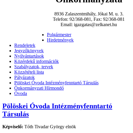
8936 Zalaszentmihály, Jókai M. u. 3.
Telefon: 92/368-081, Fax: 92/368-081
Email: igazgatas@zelkanet.hu
Polgármester
Hirdetmények
Rendeletek
Jegyzőkönyvek
Nyilvántartások
Közérdekű információk
Szabályzatok, tervek
Közzétételi lista
Pályázatok
Pölöskei Óvoda Intézményfenntartó Társulás
Önkormányzati Hírmondó
Óvoda
Pölöskei Óvoda Intézményfenntartó
Társulás
Képviselő:
Tóth Tivadar György elnök