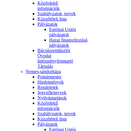
Közérdekű
információk
Szabályzatok, tervek
Közzétételi lista
Pályázatok
Európai Uniós
pályázatok
Hazai finanszírozású
pályázatok
Búcsúszentlászlói
Óvodai
Intézményfenntartó
Társulás
Nemes-sándorháza
Polgármester
Hirdetmények
Rendeletek
Jegyzőkönyvek
Nyilvántartások
Közérdekű
információk
Szabályzatok, tervek
Közzétételi lista
Pályázatok
Európai Uniós