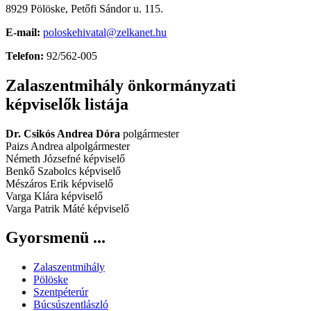
8929 Pölöske, Petőfi Sándor u. 115.
E-mail:
poloskehivatal@zelkanet.hu
Telefon:
92/562-005
Zalaszentmihály önkormányzati
képviselők listája
Dr. Csikós Andrea Dóra
polgármester
Paizs Andrea alpolgármester
Németh Józsefné képviselő
Benkő Szabolcs képviselő
Mészáros Erik képviselő
Varga Klára képviselő
Varga Patrik Máté képviselő
Gyorsmenü ...
Zalaszentmihály
Pölöske
Szentpéterúr
Búcsúszentlászló