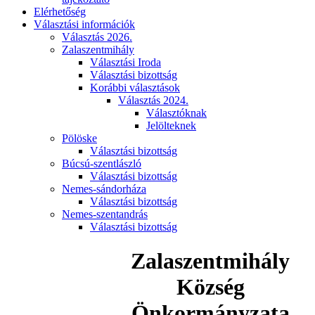
Elérhetőség
Választási információk
Választás 2026.
Zalaszentmihály
Választási Iroda
Választási bizottság
Korábbi választások
Választás 2024.
Választóknak
Jelölteknek
Pölöske
Választási bizottság
Búcsú-szentlászló
Választási bizottság
Nemes-sándorháza
Választási bizottság
Nemes-szentandrás
Választási bizottság
Zalaszentmihály
Község
Önkormányzata