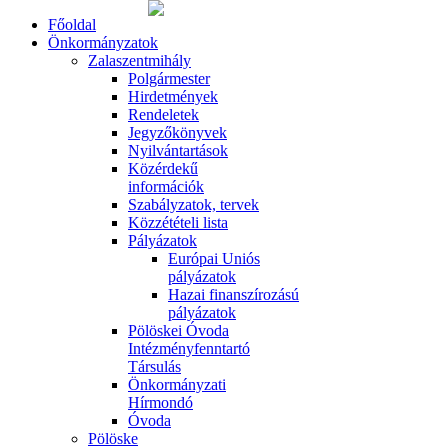
Főoldal
Önkormányzatok
Zalaszentmihály
Polgármester
Hirdetmények
Rendeletek
Jegyzőkönyvek
Nyilvántartások
Közérdekű
információk
Szabályzatok, tervek
Közzétételi lista
Pályázatok
Európai Uniós
pályázatok
Hazai finanszírozású
pályázatok
Pölöskei Óvoda
Intézményfenntartó
Társulás
Önkormányzati
Hírmondó
Óvoda
Pölöske