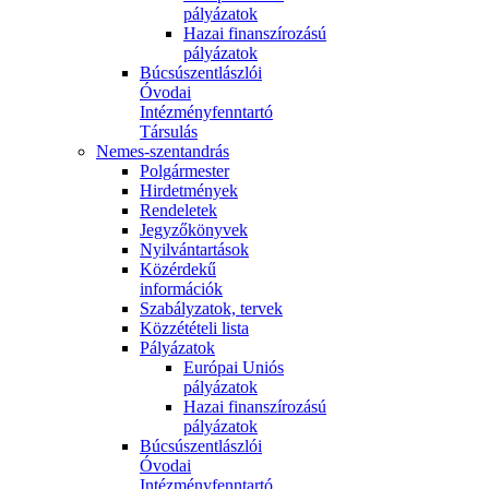
pályázatok
Hazai finanszírozású
pályázatok
Búcsúszentlászlói
Óvodai
Intézményfenntartó
Társulás
Nemes-szentandrás
Polgármester
Hirdetmények
Rendeletek
Jegyzőkönyvek
Nyilvántartások
Közérdekű
információk
Szabályzatok, tervek
Közzétételi lista
Pályázatok
Európai Uniós
pályázatok
Hazai finanszírozású
pályázatok
Búcsúszentlászlói
Óvodai
Intézményfenntartó