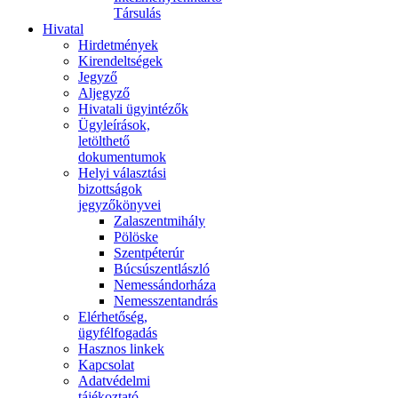
Társulás
Hivatal
Hirdetmények
Kirendeltségek
Jegyző
Aljegyző
Hivatali ügyintézők
Ügyleírások,
letölthető
dokumentumok
Helyi választási
bizottságok
jegyzőkönyvei
Zalaszentmihály
Pölöske
Szentpéterúr
Búcsúszentlászló
Nemessándorháza
Nemesszentandrás
Elérhetőség,
ügyfélfogadás
Hasznos linkek
Kapcsolat
Adatvédelmi
tájékoztató