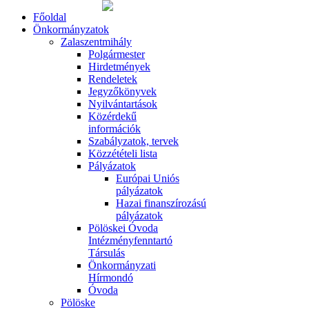
Főoldal
Önkormányzatok
Zalaszentmihály
Polgármester
Hirdetmények
Rendeletek
Jegyzőkönyvek
Nyilvántartások
Közérdekű
információk
Szabályzatok, tervek
Közzétételi lista
Pályázatok
Európai Uniós
pályázatok
Hazai finanszírozású
pályázatok
Pölöskei Óvoda
Intézményfenntartó
Társulás
Önkormányzati
Hírmondó
Óvoda
Pölöske