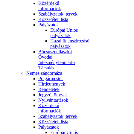
Közérdekű
információk
Szabályzatok, tervek
Közzétételi lista
Pályázatok
Európai Uniós
pályázatok
Hazai finanszírozású
pályázatok
Búcsúszentlászlói
Óvodai
Intézményfenntartó
Társulás
Nemes-sándorháza
Polgármester
Hirdetmények
Rendeletek
Jegyzőkönyvek
Nyilvántartások
Közérdekű
információk
Szabályzatok, tervek
Közzétételi lista
Pályázatok
Európai Uniós