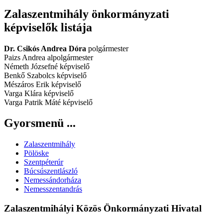
Zalaszentmihály önkormányzati
képviselők listája
Dr. Csikós Andrea Dóra
polgármester
Paizs Andrea alpolgármester
Németh Józsefné képviselő
Benkő Szabolcs képviselő
Mészáros Erik képviselő
Varga Klára képviselő
Varga Patrik Máté képviselő
Gyorsmenü ...
Zalaszentmihály
Pölöske
Szentpéterúr
Búcsúszentlászló
Nemessándorháza
Nemesszentandrás
Zalaszentmihályi Közös Önkormányzati Hivatal