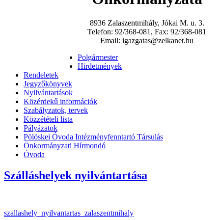
8936 Zalaszentmihály, Jókai M. u. 3.
Telefon: 92/368-081, Fax: 92/368-081
Email: igazgatas@zelkanet.hu
Polgármester
Hirdetmények
Rendeletek
Jegyzőkönyvek
Nyilvántartások
Közérdekű információk
Szabályzatok, tervek
Közzétételi lista
Pályázatok
Pölöskei Óvoda Intézményfenntartó Társulás
Önkormányzati Hírmondó
Óvoda
Szálláshelyek nyilvántartása
szallashely_nyilvantartas_zalaszentmihaly