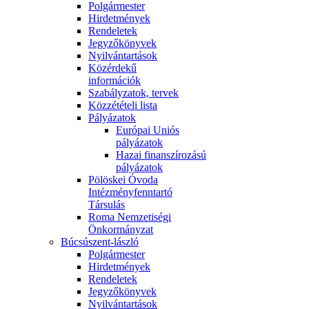
Polgármester
Hirdetmények
Rendeletek
Jegyzőkönyvek
Nyilvántartások
Közérdekű
információk
Szabályzatok, tervek
Közzétételi lista
Pályázatok
Európai Uniós
pályázatok
Hazai finanszírozású
pályázatok
Pölöskei Óvoda
Intézményfenntartó
Társulás
Roma Nemzetiségi
Önkormányzat
Búcsúszent-lászló
Polgármester
Hirdetmények
Rendeletek
Jegyzőkönyvek
Nyilvántartások