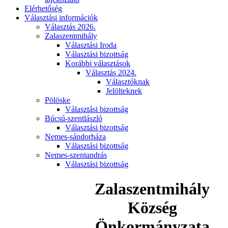
Elérhetőség
Választási információk
Választás 2026.
Zalaszentmihály
Választási Iroda
Választási bizottság
Korábbi választások
Választás 2024.
Választóknak
Jelölteknek
Pölöske
Választási bizottság
Búcsú-szentlászló
Választási bizottság
Nemes-sándorháza
Választási bizottság
Nemes-szentandrás
Választási bizottság
Zalaszentmihály
Község
Önkormányzata