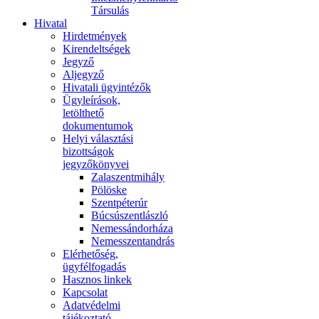
Társulás
Hivatal
Hirdetmények
Kirendeltségek
Jegyző
Aljegyző
Hivatali ügyintézők
Ügyleírások,
letölthető
dokumentumok
Helyi választási
bizottságok
jegyzőkönyvei
Zalaszentmihály
Pölöske
Szentpéterúr
Búcsúszentlászló
Nemessándorháza
Nemesszentandrás
Elérhetőség,
ügyfélfogadás
Hasznos linkek
Kapcsolat
Adatvédelmi
tájékoztató