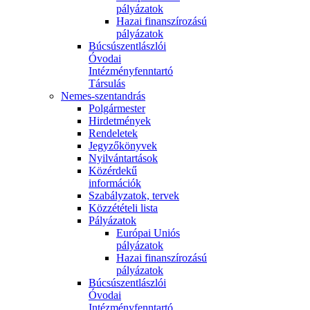
pályázatok
Hazai finanszírozású
pályázatok
Búcsúszentlászlói
Óvodai
Intézményfenntartó
Társulás
Nemes-szentandrás
Polgármester
Hirdetmények
Rendeletek
Jegyzőkönyvek
Nyilvántartások
Közérdekű
információk
Szabályzatok, tervek
Közzétételi lista
Pályázatok
Európai Uniós
pályázatok
Hazai finanszírozású
pályázatok
Búcsúszentlászlói
Óvodai
Intézményfenntartó