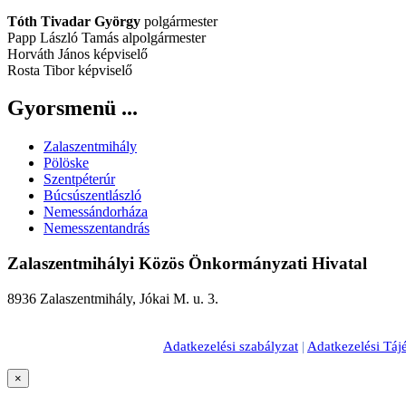
Tóth Tivadar György
polgármester
Papp László Tamás alpolgármester
Horváth János képviselő
Rosta Tibor képviselő
Gyorsmenü ...
Zalaszentmihály
Pölöske
Szentpéterúr
Búcsúszentlászló
Nemessándorháza
Nemesszentandrás
Zalaszentmihályi Közös Önkormányzati Hivatal
8936 Zalaszentmihály, Jókai M. u. 3.
Adatkezelési szabályzat
|
Adatkezelési Tájé
×