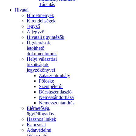
Társulás
Hivatal
Hirdetmények
Kirendeltségek
Jegyző
Aljegyző
Hivatali ügyintézők
Ügyleírások,
letölthető
dokumentumok
Helyi választási
bizottságok
jegyzőkönyvei
Zalaszentmihály
Pölöske
Szentpéterúr
Búcsúszentlászló
Nemessándorháza
Nemesszentandrás
Elérhetőség,
ügyfélfogadás
Hasznos linkek
Kapcsolat
Adatvédelmi
tájékoztató