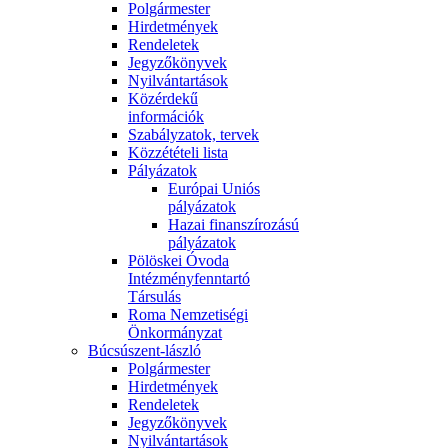
Polgármester
Hirdetmények
Rendeletek
Jegyzőkönyvek
Nyilvántartások
Közérdekű
információk
Szabályzatok, tervek
Közzétételi lista
Pályázatok
Európai Uniós
pályázatok
Hazai finanszírozású
pályázatok
Pölöskei Óvoda
Intézményfenntartó
Társulás
Roma Nemzetiségi
Önkormányzat
Búcsúszent-lászló
Polgármester
Hirdetmények
Rendeletek
Jegyzőkönyvek
Nyilvántartások