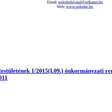
Email:
poloskehivatal@zelkanet.hu
Web:
www.poloske.hu
tületének 1/2015(I.09.) önkormányzati rende
011