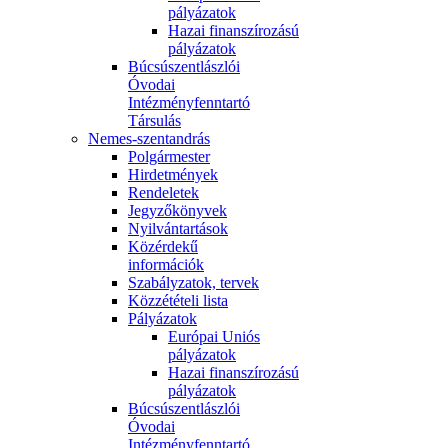
pályázatok
Hazai finanszírozású
pályázatok
Búcsúszentlászlói
Óvodai
Intézményfenntartó
Társulás
Nemes-szentandrás
Polgármester
Hirdetmények
Rendeletek
Jegyzőkönyvek
Nyilvántartások
Közérdekű
információk
Szabályzatok, tervek
Közzétételi lista
Pályázatok
Európai Uniós
pályázatok
Hazai finanszírozású
pályázatok
Búcsúszentlászlói
Óvodai
Intézményfenntartó