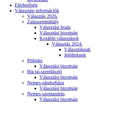
Elérhetőség
Választási információk
Választás 2026.
Zalaszentmihály
Választási Iroda
Választási bizottság
Korábbi választások
Választás 2024.
Választóknak
Jelölteknek
Pölöske
Választási bizottság
Búcsú-szentlászló
Választási bizottság
Nemes-sándorháza
Választási bizottság
Nemes-szentandrás
Választási bizottság