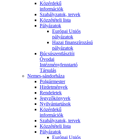
Közérdekű
információk
Szabályzatok, tervek
Közzétételi lista
Pályázatok
Európai Uniós
pályázatok
Hazai finanszírozású
pályázatok
Búcsúszentlászlói
Óvodai
Intézményfenntartó
Társulás
Nemes-sándorháza
Polgármester
Hirdetmények
Rendeletek
Jegyzőkönyvek
Nyilvántartások
Közérdekű
információk
Szabályzatok, tervek
Közzétételi lista
Pályázatok
Európai Uniós