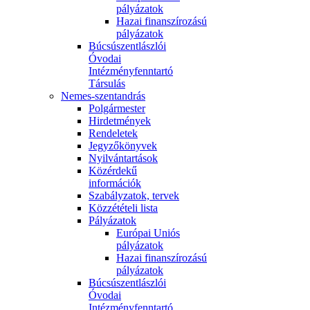
pályázatok
Hazai finanszírozású
pályázatok
Búcsúszentlászlói
Óvodai
Intézményfenntartó
Társulás
Nemes-szentandrás
Polgármester
Hirdetmények
Rendeletek
Jegyzőkönyvek
Nyilvántartások
Közérdekű
információk
Szabályzatok, tervek
Közzétételi lista
Pályázatok
Európai Uniós
pályázatok
Hazai finanszírozású
pályázatok
Búcsúszentlászlói
Óvodai
Intézményfenntartó