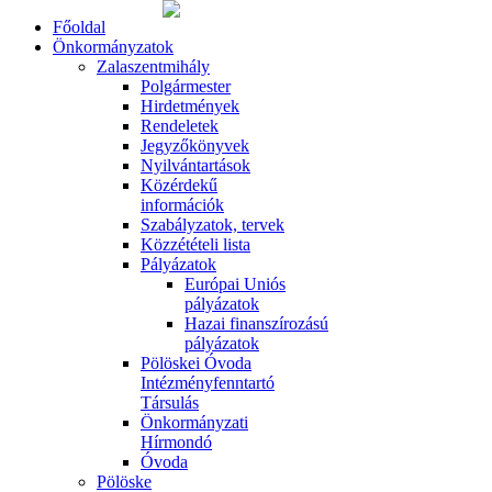
Főoldal
Önkormányzatok
Zalaszentmihály
Polgármester
Hirdetmények
Rendeletek
Jegyzőkönyvek
Nyilvántartások
Közérdekű
információk
Szabályzatok, tervek
Közzétételi lista
Pályázatok
Európai Uniós
pályázatok
Hazai finanszírozású
pályázatok
Pölöskei Óvoda
Intézményfenntartó
Társulás
Önkormányzati
Hírmondó
Óvoda
Pölöske