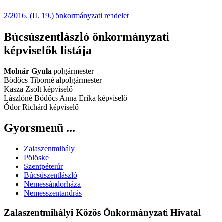
2/2016. (II. 19.) önkormányzati rendelet
Búcsúszentlászló önkormányzati
képviselők listája
Molnár Gyula
polgármester
Bödőcs Tiborné alpolgármester
Kasza Zsolt képviselő
Lászlóné Bödőcs Anna Erika képviselő
Ódor Richárd képviselő
Gyorsmenü ...
Zalaszentmihály
Pölöske
Szentpéterúr
Búcsúszentlászló
Nemessándorháza
Nemesszentandrás
Zalaszentmihályi Közös Önkormányzati Hivatal