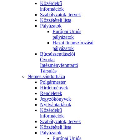
Közérdekű
információk
Szabályzatok, tervek
Közzétételi lista
Pályázatok
Európai Uniós
pályázatok
Hazai finanszírozású
pályázatok
Búcsúszentlászlói
Óvodai
Intézményfenntartó
Társulás
Nemes-sándorháza
Polgármester
Hirdetmények
Rendeletek
Jegyzőkönyvek
Nyilvántartások
Közérdekű
információk
Szabályzatok, tervek
Közzétételi lista
Pályázatok
Európai Uniós