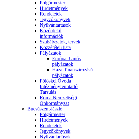
Polgármester
Hirdetmények
Rendeletek
Jegyzőkönyvek
Nyilvántartások
Közérdekű
információk
Szabályzatok, tervek
Közzétételi lista
Pályázatok
Európai Uniós
pályázatok
Hazai finanszírozású
pályázatok
Pölöskei Óvoda
Intézményfenntartó
Társulás
Roma Nemzetiségi
Önkormányzat
Búcsúszent-lászló
Polgármester
Hirdetmények
Rendeletek
Jegyzőkönyvek
Nyilvántartások