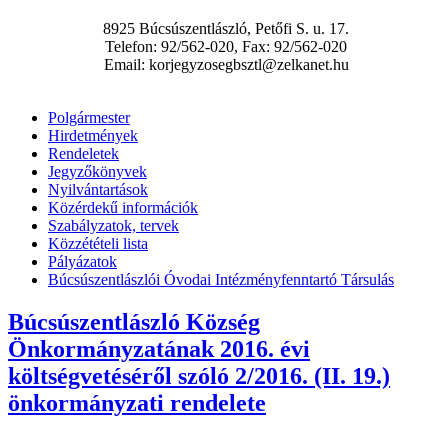
8925 Búcsúszentlászló, Petőfi S. u. 17.
Telefon: 92/562-020, Fax: 92/562-020
Email: korjegyzosegbsztl@zelkanet.hu
Polgármester
Hirdetmények
Rendeletek
Jegyzőkönyvek
Nyilvántartások
Közérdekű információk
Szabályzatok, tervek
Közzétételi lista
Pályázatok
Búcsúszentlászlói Óvodai Intézményfenntartó Társulás
Búcsúszentlászló Község
Önkormányzatának 2016. évi
költségvetéséről szóló 2/2016. (II. 19.)
önkormányzati rendelete