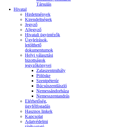
Társulás
Hivatal
Hirdetmények
Kirendeltségek
Jegyző
Aljegyző
Hivatali ügyintézők
Ügyleírások,
letölthető
dokumentumok
Helyi választási
bizottságok
jegyzőkönyvei
Zalaszentmihály
Pölöske
Szentpéterúr
Búcsúszentlászló
Nemessándorháza
Nemesszentandrás
Elérhetőség,
ügyfélfogadás
Hasznos linkek
Kapcsolat
Adatvédelmi
tájékoztató