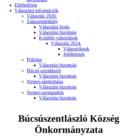
Elérhetőség
Választási információk
Választás 2026.
Zalaszentmihály
Választási Iroda
Választási bizottság
Korábbi választások
Választás 2024.
Választóknak
Jelölteknek
Pölöske
Választási bizottság
Búcsú-szentlászló
Választási bizottság
Nemes-sándorháza
Választási bizottság
Nemes-szentandrás
Választási bizottság
Búcsúszentlászló Község
Önkormányzata