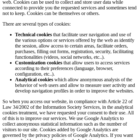
web. Cookies can be used to collect and store user data while
connected to provide you the requested services and sometimes tend
not to keep. Cookies can be themselves or others.
There are several types of cookies:
Technical cookies
that facilitate user navigation and use of
the various options or services offered by the web as identify
the session, allow access to certain areas, facilitate orders,
purchases, filling out forms, registration, security, facilitating
functionalities (videos, social networks, etc..).
Customization cookies
that allow users to access services
according to their preferences (language, browser,
configuration, etc..).
Analytical cookies
which allow anonymous analysis of the
behavior of web users and allow to measure user activity and
develop navigation profiles in order to improve the websites.
So when you access our website, in compliance with Article 22 of
Law 34/2002 of the Information Society Services, in the analytical
cookies treatment, we have requested your consent to their use. All
of this is to improve our services. We use Google Analytics to
collect anonymous statistical information such as the number of
visitors to our site. Cookies added by Google Analytics are
governed by the privacy policies of Google Analytics. If you want