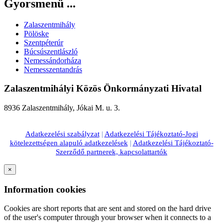
Gyorsmenü ...
Zalaszentmihály
Pölöske
Szentpéterúr
Búcsúszentlászló
Nemessándorháza
Nemesszentandrás
Zalaszentmihályi Közös Önkormányzati Hivatal
8936 Zalaszentmihály, Jókai M. u. 3.
Adatkezelési szabályzat
|
Adatkezelési Tájékoztató-Jogi
kötelezettségen alapuló adatkezelések
|
Adatkezelési Tájékoztató-
Szerződő partnerek, kapcsolattartók
×
Information cookies
Cookies are short reports that are sent and stored on the hard drive
of the user's computer through your browser when it connects to a