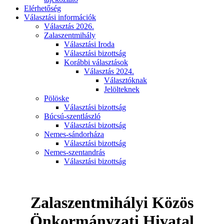
Elérhetőség
Választási információk
Választás 2026.
Zalaszentmihály
Választási Iroda
Választási bizottság
Korábbi választások
Választás 2024.
Választóknak
Jelölteknek
Pölöske
Választási bizottság
Búcsú-szentlászló
Választási bizottság
Nemes-sándorháza
Választási bizottság
Nemes-szentandrás
Választási bizottság
Zalaszentmihályi Közös
Önkormányzati Hivatal