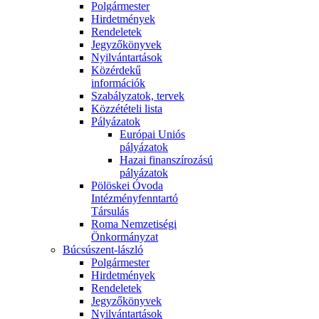
Polgármester
Hirdetmények
Rendeletek
Jegyzőkönyvek
Nyilvántartások
Közérdekű
információk
Szabályzatok, tervek
Közzétételi lista
Pályázatok
Európai Uniós
pályázatok
Hazai finanszírozású
pályázatok
Pölöskei Óvoda
Intézményfenntartó
Társulás
Roma Nemzetiségi
Önkormányzat
Búcsúszent-lászló
Polgármester
Hirdetmények
Rendeletek
Jegyzőkönyvek
Nyilvántartások