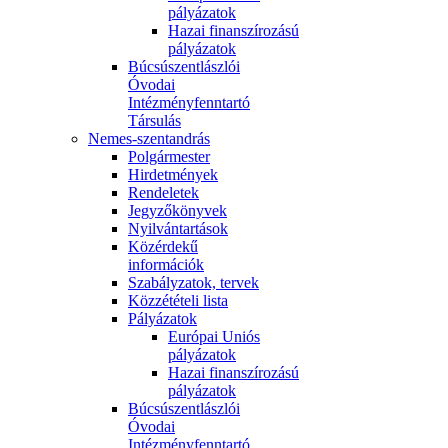
pályázatok
Hazai finanszírozású
pályázatok
Búcsúszentlászlói
Óvodai
Intézményfenntartó
Társulás
Nemes-szentandrás
Polgármester
Hirdetmények
Rendeletek
Jegyzőkönyvek
Nyilvántartások
Közérdekű
információk
Szabályzatok, tervek
Közzétételi lista
Pályázatok
Európai Uniós
pályázatok
Hazai finanszírozású
pályázatok
Búcsúszentlászlói
Óvodai
Intézményfenntartó