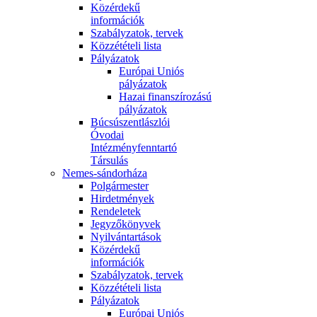
Közérdekű
információk
Szabályzatok, tervek
Közzétételi lista
Pályázatok
Európai Uniós
pályázatok
Hazai finanszírozású
pályázatok
Búcsúszentlászlói
Óvodai
Intézményfenntartó
Társulás
Nemes-sándorháza
Polgármester
Hirdetmények
Rendeletek
Jegyzőkönyvek
Nyilvántartások
Közérdekű
információk
Szabályzatok, tervek
Közzétételi lista
Pályázatok
Európai Uniós