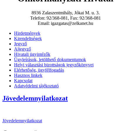
8936 Zalaszentmihály, Jókai M. u. 3.
Telefon: 92/368-081, Fax: 92/368-081
Email: igazgatas@zelkanet.hu
Hirdetmények
Kirendeltségek
Jegyző
Aljegyző
Hivatali ügyintézők
Ügyleírások, letölthető dokumentumok
Helyi választási bizottságok jegyzőkönyvei
Elérhetőség, ügyfélfogadás
Hasznos linkek
Kapcsolat
Adatvédelmi tájékoztató
Jövedelemnyilatkozat
Jövedelemnyilatkozat