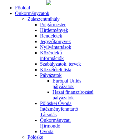
Főoldal
Önkormányzatok
Zalaszentmihály
Polgármester
Hirdetmények
Rendeletek
Jegyzőkönyvek
Nyilvántartások
Közérdekű
információk
Szabályzatok, tervek
Közzétételi lista
Pályázatok
Európai Uniós
pályázatok
Hazai finanszírozású
pályázatok
Pölöskei Óvoda
Intézményfenntartó
Társulás
Önkormányzati
Hírmondó
Óvoda
Pölöske