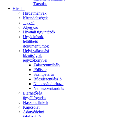
Társulás
Hivatal
Hirdetmények
Kirendeltségek
Jegyző
Aljegyző
Hivatali ügyintézők
Ügyleírások,
letölthető
dokumentumok
Helyi választási
bizottságok
jegyzőkönyvei
Zalaszentmihály
Pölöske
Szentpéterúr
Búcsúszentlászló
Nemessándorháza
Nemesszentandrás
Elérhetőség,
ügyfélfogadás
Hasznos linkek
Kapcsolat
Adatvédelmi
tájékoztató