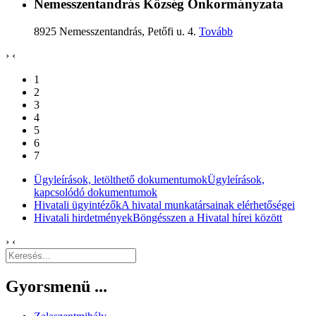
Nemesszentandrás Község Önkormányzata
8925 Nemesszentandrás, Petőfi u. 4.
Tovább
›
‹
1
2
3
4
5
6
7
Ügyleírások, letölthető dokumentumok
Ügyleírások,
kapcsolódó dokumentumok
Hivatali ügyintézők
A hivatal munkatársainak elérhetőségei
Hivatali hirdetmények
Böngésszen a Hivatal hírei között
›
‹
Gyorsmenü ...