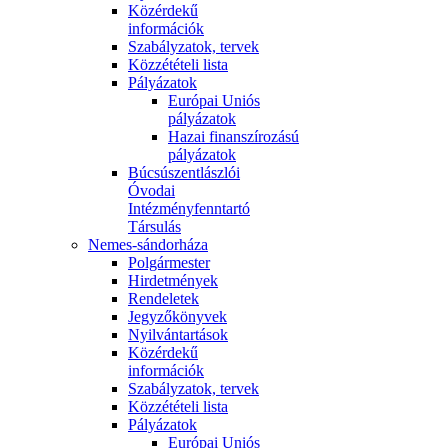
Közérdekű
információk
Szabályzatok, tervek
Közzétételi lista
Pályázatok
Európai Uniós
pályázatok
Hazai finanszírozású
pályázatok
Búcsúszentlászlói
Óvodai
Intézményfenntartó
Társulás
Nemes-sándorháza
Polgármester
Hirdetmények
Rendeletek
Jegyzőkönyvek
Nyilvántartások
Közérdekű
információk
Szabályzatok, tervek
Közzétételi lista
Pályázatok
Európai Uniós