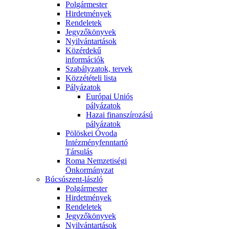
Polgármester
Hirdetmények
Rendeletek
Jegyzőkönyvek
Nyilvántartások
Közérdekű
információk
Szabályzatok, tervek
Közzétételi lista
Pályázatok
Európai Uniós
pályázatok
Hazai finanszírozású
pályázatok
Pölöskei Óvoda
Intézményfenntartó
Társulás
Roma Nemzetiségi
Önkormányzat
Búcsúszent-lászló
Polgármester
Hirdetmények
Rendeletek
Jegyzőkönyvek
Nyilvántartások