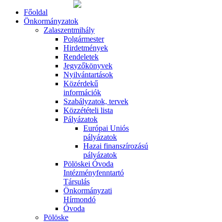
Főoldal
Önkormányzatok
Zalaszentmihály
Polgármester
Hirdetmények
Rendeletek
Jegyzőkönyvek
Nyilvántartások
Közérdekű
információk
Szabályzatok, tervek
Közzétételi lista
Pályázatok
Európai Uniós
pályázatok
Hazai finanszírozású
pályázatok
Pölöskei Óvoda
Intézményfenntartó
Társulás
Önkormányzati
Hírmondó
Óvoda
Pölöske