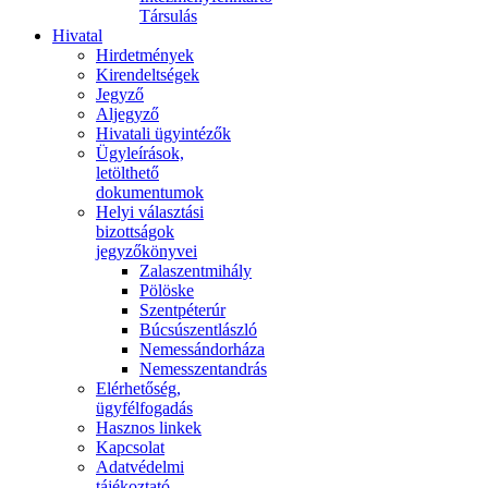
Társulás
Hivatal
Hirdetmények
Kirendeltségek
Jegyző
Aljegyző
Hivatali ügyintézők
Ügyleírások,
letölthető
dokumentumok
Helyi választási
bizottságok
jegyzőkönyvei
Zalaszentmihály
Pölöske
Szentpéterúr
Búcsúszentlászló
Nemessándorháza
Nemesszentandrás
Elérhetőség,
ügyfélfogadás
Hasznos linkek
Kapcsolat
Adatvédelmi
tájékoztató