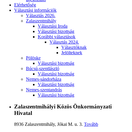
Elérhetőség
Választási információk
Választás 2026.
Zalaszentmihály
Választási Iroda
Választási bizottság
Korábbi választások
Választás 2024.
Választóknak
Jelölteknek
Pölöske
Választási bizottság
Búcsú-szentlászló
Választási bizottság
Nemes-sándorháza
Választási bizottság
Nemes-szentandrás
Választási bizottság
Zalaszentmihályi Közös Önkormányzati
Hivatal
8936 Zalaszentmihály, Jókai M. u. 3.
Tovább