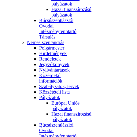
pályázatok
Hazai finanszírozású
pályázatok
Búcsúszentlászlói
Óvodai
Intézményfenntartó
Társulás
Nemes-szentandrás
Polgármester
Hirdetmények
Rendeletek
Jegyzőkönyvek
Nyilvántartások
Közérdekű
információk
Szabályzatok, tervek
Közzétételi lista
Pályázatok
Európai Uniós
pályázatok
Hazai finanszírozású
pályázatok
Búcsúszentlászlói
Óvodai
Intézményfenntartó