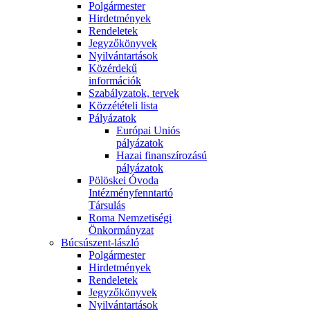
Polgármester
Hirdetmények
Rendeletek
Jegyzőkönyvek
Nyilvántartások
Közérdekű
információk
Szabályzatok, tervek
Közzétételi lista
Pályázatok
Európai Uniós
pályázatok
Hazai finanszírozású
pályázatok
Pölöskei Óvoda
Intézményfenntartó
Társulás
Roma Nemzetiségi
Önkormányzat
Búcsúszent-lászló
Polgármester
Hirdetmények
Rendeletek
Jegyzőkönyvek
Nyilvántartások