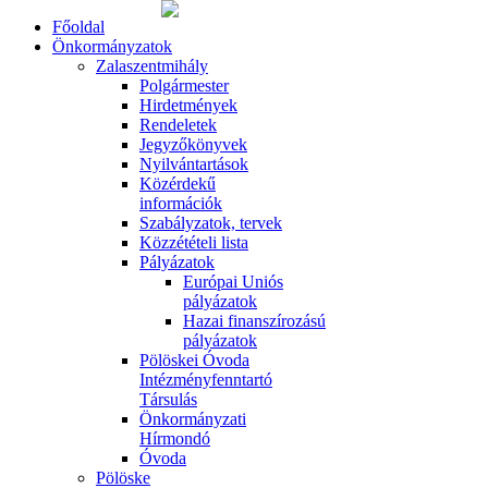
Főoldal
Önkormányzatok
Zalaszentmihály
Polgármester
Hirdetmények
Rendeletek
Jegyzőkönyvek
Nyilvántartások
Közérdekű
információk
Szabályzatok, tervek
Közzétételi lista
Pályázatok
Európai Uniós
pályázatok
Hazai finanszírozású
pályázatok
Pölöskei Óvoda
Intézményfenntartó
Társulás
Önkormányzati
Hírmondó
Óvoda
Pölöske