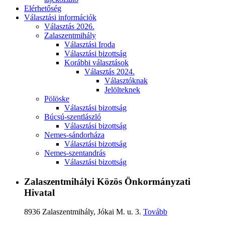
Elérhetőség
Választási információk
Választás 2026.
Zalaszentmihály
Választási Iroda
Választási bizottság
Korábbi választások
Választás 2024.
Választóknak
Jelölteknek
Pölöske
Választási bizottság
Búcsú-szentlászló
Választási bizottság
Nemes-sándorháza
Választási bizottság
Nemes-szentandrás
Választási bizottság
Zalaszentmihályi Közös Önkormányzati
Hivatal
8936 Zalaszentmihály, Jókai M. u. 3.
Tovább