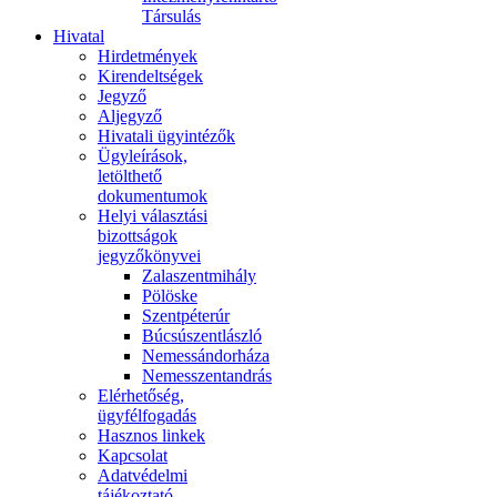
Társulás
Hivatal
Hirdetmények
Kirendeltségek
Jegyző
Aljegyző
Hivatali ügyintézők
Ügyleírások,
letölthető
dokumentumok
Helyi választási
bizottságok
jegyzőkönyvei
Zalaszentmihály
Pölöske
Szentpéterúr
Búcsúszentlászló
Nemessándorháza
Nemesszentandrás
Elérhetőség,
ügyfélfogadás
Hasznos linkek
Kapcsolat
Adatvédelmi
tájékoztató