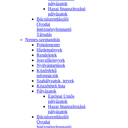
pályázatok
Hazai finanszírozású
pályázatok
Búcsúszentlászlói
Óvodai
Intézményfenntartó
Társulás
Nemes-szentandrás
Polgármester
Hirdetmények
Rendeletek
Jegyzőkönyvek
Nyilvántartások
Közérdekű
információk
Szabályzatok, tervek
Közzétételi lista
Pályázatok
Európai Uniós
pályázatok
Hazai finanszírozású
pályázatok
Búcsúszentlászlói
Óvodai
Intézményfenntartó