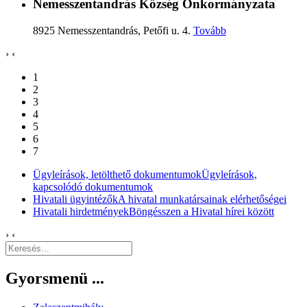
Nemesszentandrás Község Önkormányzata
8925 Nemesszentandrás, Petőfi u. 4.
Tovább
›
‹
1
2
3
4
5
6
7
Ügyleírások, letölthető dokumentumok
Ügyleírások,
kapcsolódó dokumentumok
Hivatali ügyintézők
A hivatal munkatársainak elérhetőségei
Hivatali hirdetmények
Böngésszen a Hivatal hírei között
›
‹
Gyorsmenü ...