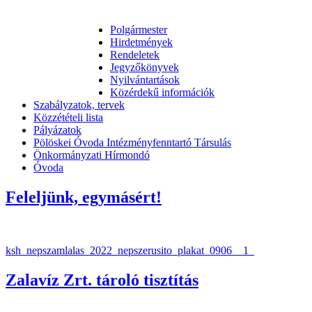
Polgármester
Hirdetmények
Rendeletek
Jegyzőkönyvek
Nyilvántartások
Közérdekű információk
Szabályzatok, tervek
Közzétételi lista
Pályázatok
Pölöskei Óvoda Intézményfenntartó Társulás
Önkormányzati Hírmondó
Óvoda
Feleljünk, egymásért!
ksh_nepszamlalas_2022_nepszerusito_plakat_0906__1_
Zalavíz Zrt. tároló tisztítás