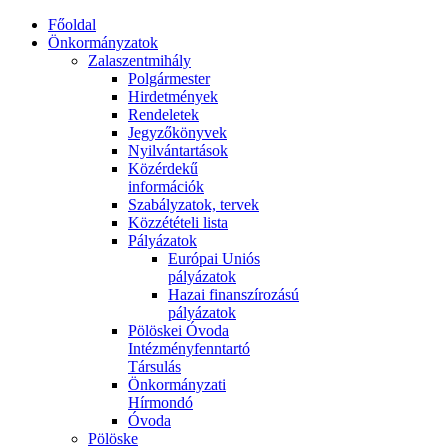
Főoldal
Önkormányzatok
Zalaszentmihály
Polgármester
Hirdetmények
Rendeletek
Jegyzőkönyvek
Nyilvántartások
Közérdekű
információk
Szabályzatok, tervek
Közzétételi lista
Pályázatok
Európai Uniós
pályázatok
Hazai finanszírozású
pályázatok
Pölöskei Óvoda
Intézményfenntartó
Társulás
Önkormányzati
Hírmondó
Óvoda
Pölöske