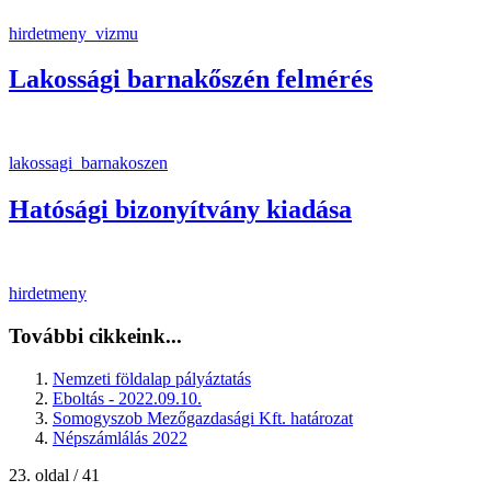
hirdetmeny_vizmu
Lakossági barnakőszén felmérés
lakossagi_barnakoszen
Hatósági bizonyítvány kiadása
hirdetmeny
További cikkeink...
Nemzeti földalap pályáztatás
Eboltás - 2022.09.10.
Somogyszob Mezőgazdasági Kft. határozat
Népszámlálás 2022
23. oldal / 41