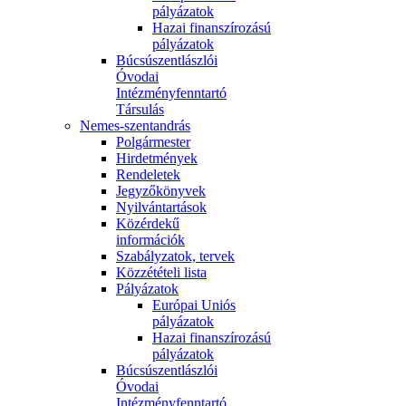
pályázatok
Hazai finanszírozású
pályázatok
Búcsúszentlászlói
Óvodai
Intézményfenntartó
Társulás
Nemes-szentandrás
Polgármester
Hirdetmények
Rendeletek
Jegyzőkönyvek
Nyilvántartások
Közérdekű
információk
Szabályzatok, tervek
Közzétételi lista
Pályázatok
Európai Uniós
pályázatok
Hazai finanszírozású
pályázatok
Búcsúszentlászlói
Óvodai
Intézményfenntartó