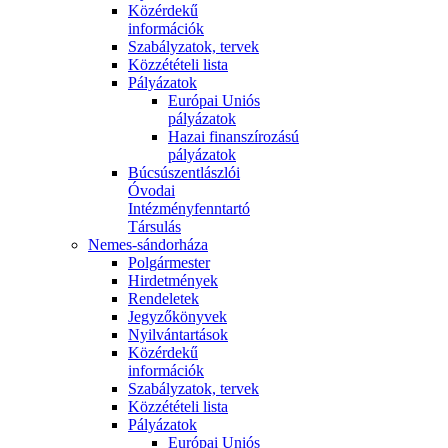
Közérdekű
információk
Szabályzatok, tervek
Közzétételi lista
Pályázatok
Európai Uniós
pályázatok
Hazai finanszírozású
pályázatok
Búcsúszentlászlói
Óvodai
Intézményfenntartó
Társulás
Nemes-sándorháza
Polgármester
Hirdetmények
Rendeletek
Jegyzőkönyvek
Nyilvántartások
Közérdekű
információk
Szabályzatok, tervek
Közzétételi lista
Pályázatok
Európai Uniós