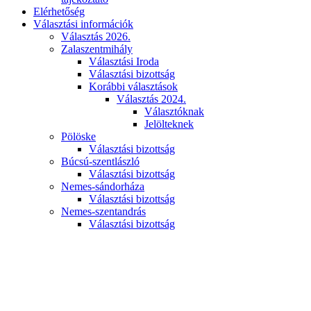
Elérhetőség
Választási információk
Választás 2026.
Zalaszentmihály
Választási Iroda
Választási bizottság
Korábbi választások
Választás 2024.
Választóknak
Jelölteknek
Pölöske
Választási bizottság
Búcsú-szentlászló
Választási bizottság
Nemes-sándorháza
Választási bizottság
Nemes-szentandrás
Választási bizottság