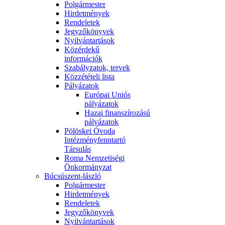
Polgármester
Hirdetmények
Rendeletek
Jegyzőkönyvek
Nyilvántartások
Közérdekű
információk
Szabályzatok, tervek
Közzétételi lista
Pályázatok
Európai Uniós
pályázatok
Hazai finanszírozású
pályázatok
Pölöskei Óvoda
Intézményfenntartó
Társulás
Roma Nemzetiségi
Önkormányzat
Búcsúszent-lászló
Polgármester
Hirdetmények
Rendeletek
Jegyzőkönyvek
Nyilvántartások