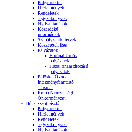
Polgármester
Hirdetmények
Rendeletek
Jegyzőkönyvek
Nyilvántartások
Közérdekű
információk
Szabályzatok, tervek
Közzétételi lista
Pályázatok
Európai Uniós
pályázatok
Hazai finanszírozású
pályázatok
Pölöskei Óvoda
Intézményfenntartó
Társulás
Roma Nemzetiségi
Önkormányzat
Búcsúszent-lászló
Polgármester
Hirdetmények
Rendeletek
Jegyzőkönyvek
Nyilvántartások