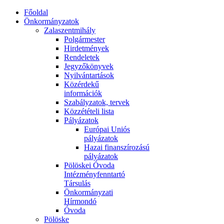
Főoldal
Önkormányzatok
Zalaszentmihály
Polgármester
Hirdetmények
Rendeletek
Jegyzőkönyvek
Nyilvántartások
Közérdekű
információk
Szabályzatok, tervek
Közzétételi lista
Pályázatok
Európai Uniós
pályázatok
Hazai finanszírozású
pályázatok
Pölöskei Óvoda
Intézményfenntartó
Társulás
Önkormányzati
Hírmondó
Óvoda
Pölöske