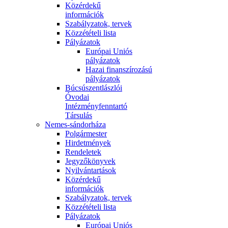
Közérdekű
információk
Szabályzatok, tervek
Közzétételi lista
Pályázatok
Európai Uniós
pályázatok
Hazai finanszírozású
pályázatok
Búcsúszentlászlói
Óvodai
Intézményfenntartó
Társulás
Nemes-sándorháza
Polgármester
Hirdetmények
Rendeletek
Jegyzőkönyvek
Nyilvántartások
Közérdekű
információk
Szabályzatok, tervek
Közzétételi lista
Pályázatok
Európai Uniós