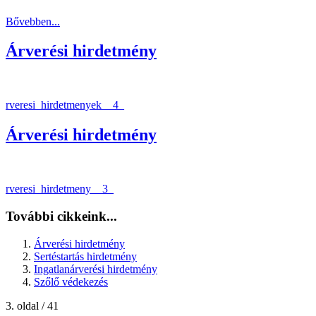
Bővebben...
Árverési hirdetmény
rveresi_hirdetmenyek__4_
Árverési hirdetmény
rveresi_hirdetmeny__3_
További cikkeink...
Árverési hirdetmény
Sertéstartás hirdetmény
Ingatlanárverési hirdetmény
Szőlő védekezés
3. oldal / 41