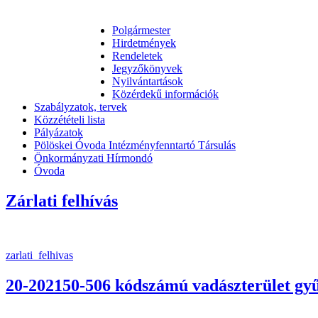
Polgármester
Hirdetmények
Rendeletek
Jegyzőkönyvek
Nyilvántartások
Közérdekű információk
Szabályzatok, tervek
Közzétételi lista
Pályázatok
Pölöskei Óvoda Intézményfenntartó Társulás
Önkormányzati Hírmondó
Óvoda
Zárlati felhívás
zarlati_felhivas
20-202150-506 kódszámú vadászterület gyű