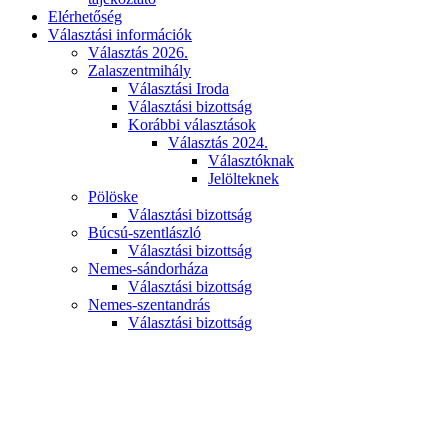
Elérhetőség
Választási információk
Választás 2026.
Zalaszentmihály
Választási Iroda
Választási bizottság
Korábbi választások
Választás 2024.
Választóknak
Jelölteknek
Pölöske
Választási bizottság
Búcsú-szentlászló
Választási bizottság
Nemes-sándorháza
Választási bizottság
Nemes-szentandrás
Választási bizottság