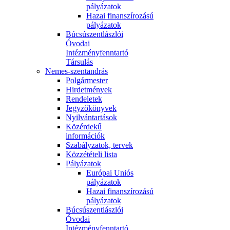
pályázatok
Hazai finanszírozású
pályázatok
Búcsúszentlászlói
Óvodai
Intézményfenntartó
Társulás
Nemes-szentandrás
Polgármester
Hirdetmények
Rendeletek
Jegyzőkönyvek
Nyilvántartások
Közérdekű
információk
Szabályzatok, tervek
Közzétételi lista
Pályázatok
Európai Uniós
pályázatok
Hazai finanszírozású
pályázatok
Búcsúszentlászlói
Óvodai
Intézményfenntartó