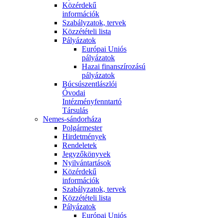
Közérdekű
információk
Szabályzatok, tervek
Közzétételi lista
Pályázatok
Európai Uniós
pályázatok
Hazai finanszírozású
pályázatok
Búcsúszentlászlói
Óvodai
Intézményfenntartó
Társulás
Nemes-sándorháza
Polgármester
Hirdetmények
Rendeletek
Jegyzőkönyvek
Nyilvántartások
Közérdekű
információk
Szabályzatok, tervek
Közzétételi lista
Pályázatok
Európai Uniós