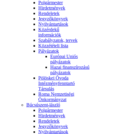
Polgármester
Hirdetmények
Rendeletek
Jegyzőkönyvek
Nyilvántartások
Közérdekű
információk
Szabályzatok, tervek
Közzétételi lista
Pályázatok
Európai Uniós
pályázatok
Hazai finanszírozású
pályázatok
Pölöskei Óvoda
Intézményfenntartó
Társulás
Roma Nemzetiségi
Önkormányzat
Búcsúszent-lászló
Polgármester
Hirdetmények
Rendeletek
Jegyzőkönyvek
Nyilvántartások