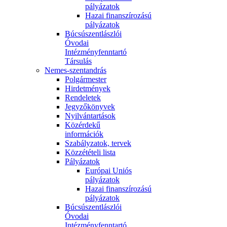
pályázatok
Hazai finanszírozású
pályázatok
Búcsúszentlászlói
Óvodai
Intézményfenntartó
Társulás
Nemes-szentandrás
Polgármester
Hirdetmények
Rendeletek
Jegyzőkönyvek
Nyilvántartások
Közérdekű
információk
Szabályzatok, tervek
Közzétételi lista
Pályázatok
Európai Uniós
pályázatok
Hazai finanszírozású
pályázatok
Búcsúszentlászlói
Óvodai
Intézményfenntartó