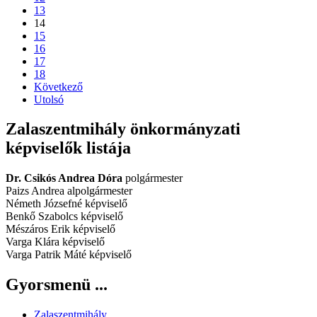
13
14
15
16
17
18
Következő
Utolsó
Zalaszentmihály önkormányzati
képviselők listája
Dr. Csikós Andrea Dóra
polgármester
Paizs Andrea alpolgármester
Németh Józsefné képviselő
Benkő Szabolcs képviselő
Mészáros Erik képviselő
Varga Klára képviselő
Varga Patrik Máté képviselő
Gyorsmenü ...
Zalaszentmihály