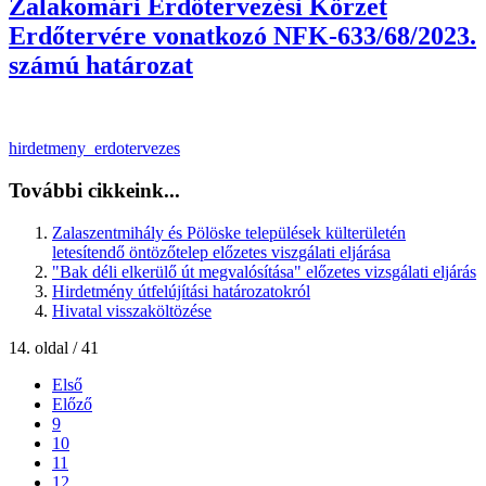
Zalakomári Erdőtervezési Körzet
Erdőtervére vonatkozó NFK-633/68/2023.
számú határozat
hirdetmeny_erdotervezes
További cikkeink...
Zalaszentmihály és Pölöske települések külterületén
letesítendő öntözőtelep előzetes viszgálati eljárása
"Bak déli elkerülő út megvalósítása" előzetes vizsgálati eljárás
Hirdetmény útfelújítási határozatokról
Hivatal visszaköltözése
14. oldal / 41
Első
Előző
9
10
11
12