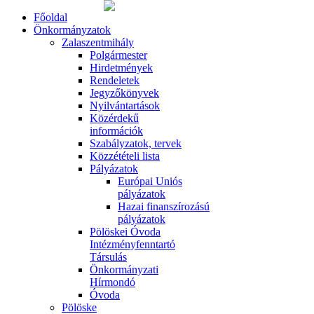
Főoldal
Önkormányzatok
Zalaszentmihály
Polgármester
Hirdetmények
Rendeletek
Jegyzőkönyvek
Nyilvántartások
Közérdekű
információk
Szabályzatok, tervek
Közzétételi lista
Pályázatok
Európai Uniós
pályázatok
Hazai finanszírozású
pályázatok
Pölöskei Óvoda
Intézményfenntartó
Társulás
Önkormányzati
Hírmondó
Óvoda
Pölöske