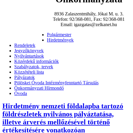
8936 Zalaszentmihály, Jókai M. u. 3.
Telefon: 92/368-081, Fax: 92/368-081
Email: igazgatas@zelkanet.hu
Polgármester
Hirdetmények
Rendeletek
Jegyzőkönyvek
Nyilvántartások
Közérdekű információk
Szabályzatok, tervek
Közzétételi lista
Pályázatok
Pölöskei Óvoda Intézményfenntartó Társulás
Önkormányzati Hírmondó
Óvoda
Hirdetmény nemzeti földalapba tartozó
földrészletek nyilvános pályáztatása,
illetve árverés mellőzésével történő
értékesítésére vonatkozóan