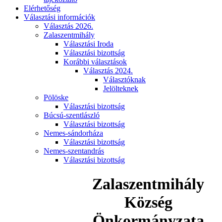
Elérhetőség
Választási információk
Választás 2026.
Zalaszentmihály
Választási Iroda
Választási bizottság
Korábbi választások
Választás 2024.
Választóknak
Jelölteknek
Pölöske
Választási bizottság
Búcsú-szentlászló
Választási bizottság
Nemes-sándorháza
Választási bizottság
Nemes-szentandrás
Választási bizottság
Zalaszentmihály
Község
Önkormányzata