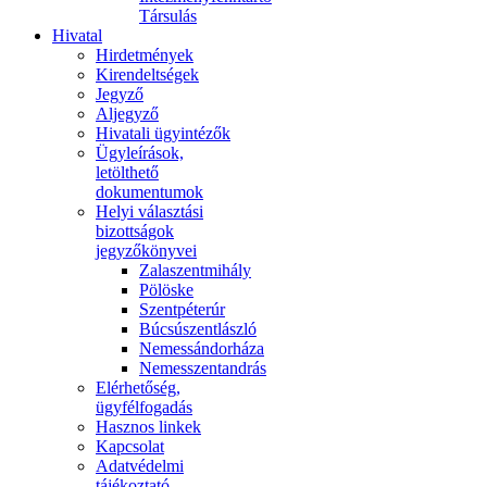
Társulás
Hivatal
Hirdetmények
Kirendeltségek
Jegyző
Aljegyző
Hivatali ügyintézők
Ügyleírások,
letölthető
dokumentumok
Helyi választási
bizottságok
jegyzőkönyvei
Zalaszentmihály
Pölöske
Szentpéterúr
Búcsúszentlászló
Nemessándorháza
Nemesszentandrás
Elérhetőség,
ügyfélfogadás
Hasznos linkek
Kapcsolat
Adatvédelmi
tájékoztató