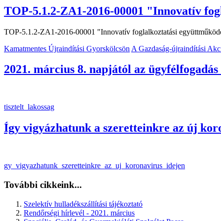
TOP-5.1.2-ZA1-2016-00001 "Innovatív fogla
TOP-5.1.2-ZA1-2016-00001 "Innovatív foglalkoztatási együttműködés 
Kamatmentes Újraindítási Gyorskölcsön
A Gazdaság-újraindítási Akci
2021. március 8. napjától az ügyfélfogadás
tisztelt_lakossag
Így vigyázhatunk a szeretteinkre az új kor
gy_vigyazhatunk_szeretteinkre_az_uj_koronavirus_idejen
További cikkeink...
Szelektív hulladékszállítási tájékoztató
Rendőrségi hírlevél - 2021. március