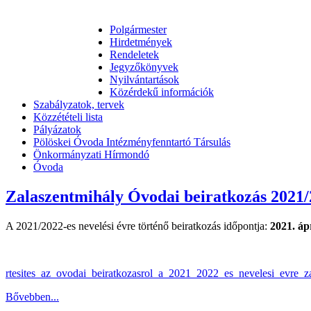
Polgármester
Hirdetmények
Rendeletek
Jegyzőkönyvek
Nyilvántartások
Közérdekű információk
Szabályzatok, tervek
Közzétételi lista
Pályázatok
Pölöskei Óvoda Intézményfenntartó Társulás
Önkormányzati Hírmondó
Óvoda
Zalaszentmihály Óvodai beiratkozás 2021
A 2021/2022-es nevelési évre történő beiratkozás időpontja:
2021. ápr
rtesites_az_ovodai_beiratkozasrol_a_2021_2022_es_nevelesi_evre_z
Bővebben...