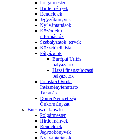
Polgármester
Hirdetmények
Rendeletek
Jegyzőkönyvek
Nyilvántartások
Közérdekű
információk
Szabályzatok, tervek
Közzétételi lista
Pályázatok
Európai Uniós
pályázatok
Hazai finanszírozású
pályázatok
Pölöskei Óvoda
Intézményfenntartó
Társulás
Roma Nemzetiségi
Önkormányzat
Búcsúszent-lászló
Polgármester
Hirdetmények
Rendeletek
Jegyzőkönyvek
Nyilvántartások