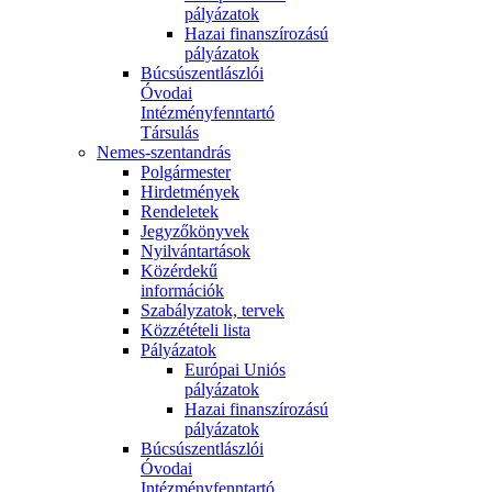
pályázatok
Hazai finanszírozású
pályázatok
Búcsúszentlászlói
Óvodai
Intézményfenntartó
Társulás
Nemes-szentandrás
Polgármester
Hirdetmények
Rendeletek
Jegyzőkönyvek
Nyilvántartások
Közérdekű
információk
Szabályzatok, tervek
Közzétételi lista
Pályázatok
Európai Uniós
pályázatok
Hazai finanszírozású
pályázatok
Búcsúszentlászlói
Óvodai
Intézményfenntartó