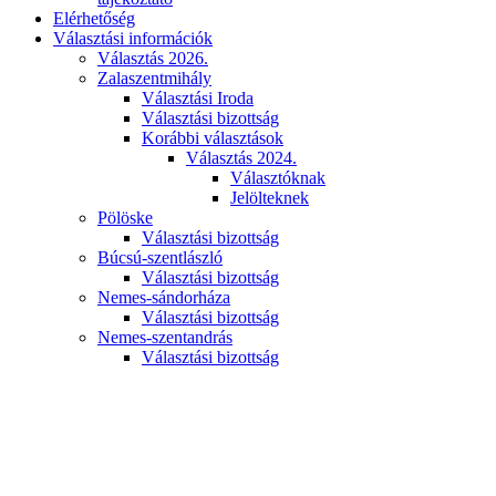
Elérhetőség
Választási információk
Választás 2026.
Zalaszentmihály
Választási Iroda
Választási bizottság
Korábbi választások
Választás 2024.
Választóknak
Jelölteknek
Pölöske
Választási bizottság
Búcsú-szentlászló
Választási bizottság
Nemes-sándorháza
Választási bizottság
Nemes-szentandrás
Választási bizottság