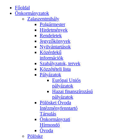
Főoldal
Önkormányzatok
Zalaszentmihály
Polgármester
Hirdetmények
Rendeletek
Jegyzőkönyvek
Nyilvántartások
Közérdekű
információk
Szabályzatok, tervek
Közzétételi lista
Pályázatok
Európai Uniós
pályázatok
Hazai finanszírozású
pályázatok
Pölöskei Óvoda
Intézményfenntartó
Társulás
Önkormányzati
Hírmondó
Óvoda
Pölöske