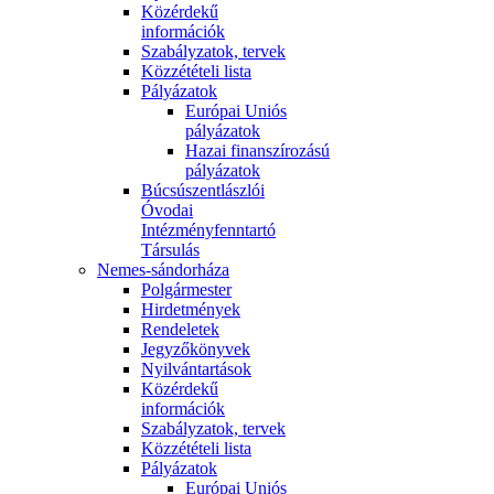
Közérdekű
információk
Szabályzatok, tervek
Közzétételi lista
Pályázatok
Európai Uniós
pályázatok
Hazai finanszírozású
pályázatok
Búcsúszentlászlói
Óvodai
Intézményfenntartó
Társulás
Nemes-sándorháza
Polgármester
Hirdetmények
Rendeletek
Jegyzőkönyvek
Nyilvántartások
Közérdekű
információk
Szabályzatok, tervek
Közzétételi lista
Pályázatok
Európai Uniós