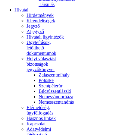
Társulás
Hivatal
Hirdetmények
Kirendeltségek
Jegyző
Aljegyző
Hivatali ügyintézők
Ügyleírások,
letölthető
dokumentumok
Helyi választási
bizottságok
jegyzőkönyvei
Zalaszentmihály
Pölöske
Szentpéterúr
Búcsúszentlászló
Nemessándorháza
Nemesszentandrás
Elérhetőség,
ügyfélfogadás
Hasznos linkek
Kapcsolat
Adatvédelmi
tájékoztató