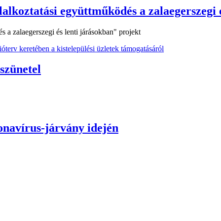
lkoztatási együttműködés a zalaegerszegi é
a zalaegerszegi és lenti járásokban" projekt
óterv keretében a kistelepülési üzletek támogatásáról
 szünetel
onavírus-járvány idején