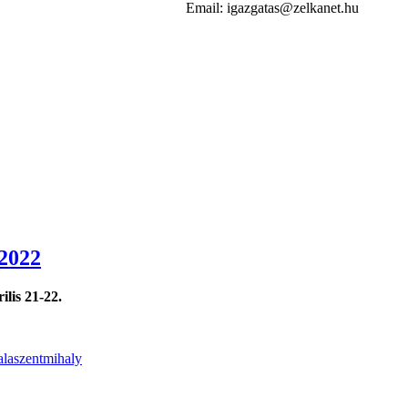
Email: igazgatas@zelkanet.hu
/2022
ilis 21-22.
alaszentmihaly