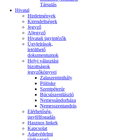
Társulás
Hivatal
Hirdetmények
Kirendeltségek
Jegyző
Aljegyző
Hivatali ügyintézők
Ügyleírások,
letölthető
dokumentumok
Helyi választási
bizottságok
jegyzőkönyvei
Zalaszentmihály
Pölöske
Szentpéterúr
Búcsúszentlászló
Nemessándorháza
Nemesszentandrás
Elérhetőség,
ügyfélfogadás
Hasznos linkek
Kapcsolat
Adatvédelmi
tájékoztató