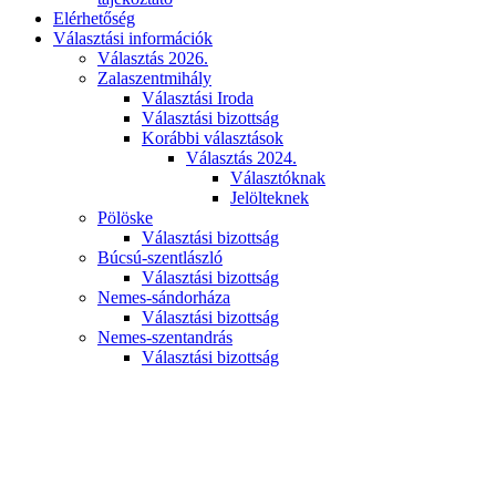
Elérhetőség
Választási információk
Választás 2026.
Zalaszentmihály
Választási Iroda
Választási bizottság
Korábbi választások
Választás 2024.
Választóknak
Jelölteknek
Pölöske
Választási bizottság
Búcsú-szentlászló
Választási bizottság
Nemes-sándorháza
Választási bizottság
Nemes-szentandrás
Választási bizottság