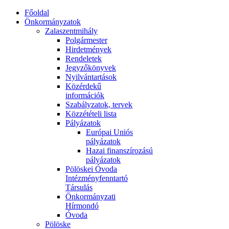
Főoldal
Önkormányzatok
Zalaszentmihály
Polgármester
Hirdetmények
Rendeletek
Jegyzőkönyvek
Nyilvántartások
Közérdekű
információk
Szabályzatok, tervek
Közzétételi lista
Pályázatok
Európai Uniós
pályázatok
Hazai finanszírozású
pályázatok
Pölöskei Óvoda
Intézményfenntartó
Társulás
Önkormányzati
Hírmondó
Óvoda
Pölöske