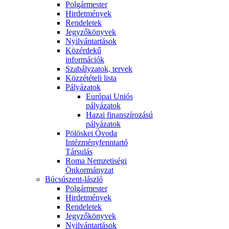
Polgármester
Hirdetmények
Rendeletek
Jegyzőkönyvek
Nyilvántartások
Közérdekű
információk
Szabályzatok, tervek
Közzétételi lista
Pályázatok
Európai Uniós
pályázatok
Hazai finanszírozású
pályázatok
Pölöskei Óvoda
Intézményfenntartó
Társulás
Roma Nemzetiségi
Önkormányzat
Búcsúszent-lászló
Polgármester
Hirdetmények
Rendeletek
Jegyzőkönyvek
Nyilvántartások