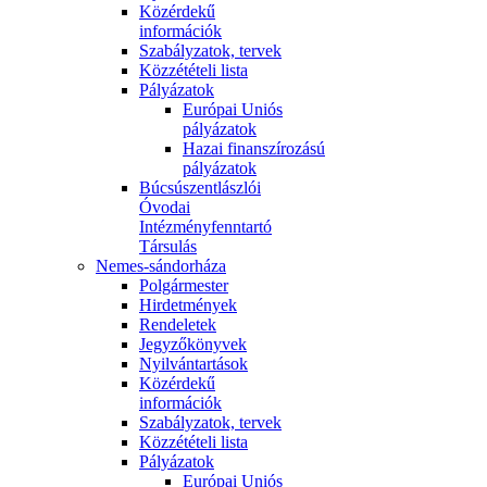
Közérdekű
információk
Szabályzatok, tervek
Közzétételi lista
Pályázatok
Európai Uniós
pályázatok
Hazai finanszírozású
pályázatok
Búcsúszentlászlói
Óvodai
Intézményfenntartó
Társulás
Nemes-sándorháza
Polgármester
Hirdetmények
Rendeletek
Jegyzőkönyvek
Nyilvántartások
Közérdekű
információk
Szabályzatok, tervek
Közzétételi lista
Pályázatok
Európai Uniós