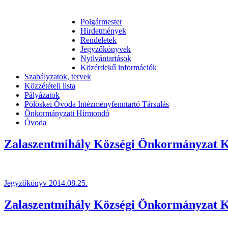
Polgármester
Hirdetmények
Rendeletek
Jegyzőkönyvek
Nyilvántartások
Közérdekű információk
Szabályzatok, tervek
Közzétételi lista
Pályázatok
Pölöskei Óvoda Intézményfenntartó Társulás
Önkormányzati Hírmondó
Óvoda
Zalaszentmihály Községi Önkormányzat Képvi
Jegyzőkönyv 2014.08.25.
Zalaszentmihály Községi Önkormányzat Képvi