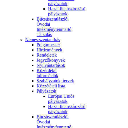
pályázatok
Hazai finanszírozású
pályázatok
Búcsúszentlászlói
Óvodai
Intézményfenntartó
Társulás
Nemes-szentandrás
Polgármester
Hirdetmények
Rendeletek
Jegyzőkönyvek
Nyilvántartások
Közérdekű
információk
Szabályzatok, tervek
Közzétételi lista
Pályázatok
Európai Uniós
pályázatok
Hazai finanszírozású
pályázatok
Búcsúszentlászlói
Óvodai
Intézményfenntartó