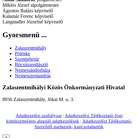
Miklós József alpolgármester
Ágoston Balázs képviselő
Kalamár Ferenc képviselő
Langstadler Józsefné képviselő
Gyorsmenü ...
Zalaszentmihály
Pölöske
Szentpéterúr
Búcsúszentlászló
Nemessándorháza
Nemesszentandrás
Zalaszentmihályi Közös Önkormányzati Hivatal
8936 Zalaszentmihály, Jókai M. u. 3.
Adatkezelési szabályzat
|
Adatkezelési Tájékoztató-Jogi
kötelezettségen alapuló adatkezelések
|
Adatkezelési Tájékoztató-
Szerződő partnerek, kapcsolattartók
×