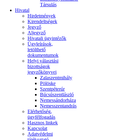
Társulás
Hivatal
Hirdetmények
Kirendeltségek
Jegyző
Aljegyző
Hivatali ügyintézők
Ügyleírások,
letölthető
dokumentumok
Helyi választási
bizottságok
jegyzőkönyvei
Zalaszentmihály
Pölöske
Szentpéterúr
Búcsúszentlászló
Nemessándorháza
Nemesszentandrás
Elérhetőség,
ügyfélfogadás
Hasznos linkek
Kapcsolat
Adatvédelmi
tájékoztató