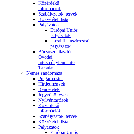
Közérdekű
információk
Szabályzatok, tervek
Közzétételi lista
Pályázatok
Európai Uniós
pályázatok
Hazai finanszírozású
pályázatok
Búcsúszentlászlói
Óvodai
Intézményfenntartó
Társulás
Nemes-sándorháza
Polgármester
Hirdetmények
Rendeletek
Jegyzőkönyvek
Nyilvántartások
Közérdekű
információk
Szabályzatok, tervek
Közzétételi lista
Pályázatok
Európai Uniós