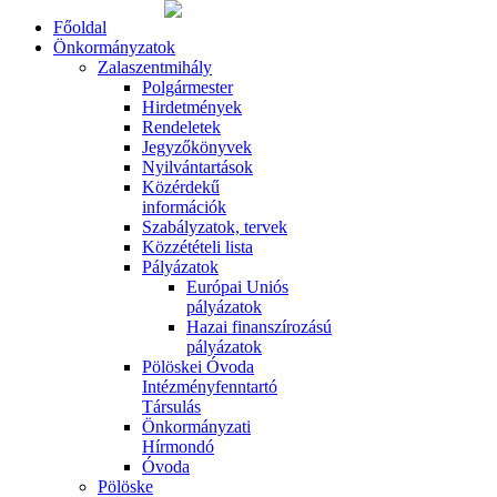
Főoldal
Önkormányzatok
Zalaszentmihály
Polgármester
Hirdetmények
Rendeletek
Jegyzőkönyvek
Nyilvántartások
Közérdekű
információk
Szabályzatok, tervek
Közzétételi lista
Pályázatok
Európai Uniós
pályázatok
Hazai finanszírozású
pályázatok
Pölöskei Óvoda
Intézményfenntartó
Társulás
Önkormányzati
Hírmondó
Óvoda
Pölöske