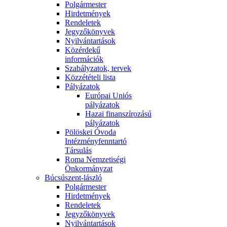
Polgármester
Hirdetmények
Rendeletek
Jegyzőkönyvek
Nyilvántartások
Közérdekű
információk
Szabályzatok, tervek
Közzétételi lista
Pályázatok
Európai Uniós
pályázatok
Hazai finanszírozású
pályázatok
Pölöskei Óvoda
Intézményfenntartó
Társulás
Roma Nemzetiségi
Önkormányzat
Búcsúszent-lászló
Polgármester
Hirdetmények
Rendeletek
Jegyzőkönyvek
Nyilvántartások