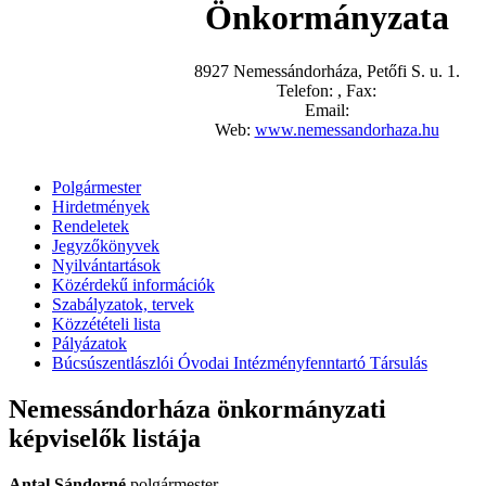
Önkormányzata
8927 Nemessándorháza, Petőfi S. u. 1.
Telefon: , Fax:
Email:
Web:
www.nemessandorhaza.hu
Polgármester
Hirdetmények
Rendeletek
Jegyzőkönyvek
Nyilvántartások
Közérdekű információk
Szabályzatok, tervek
Közzétételi lista
Pályázatok
Búcsúszentlászlói Óvodai Intézményfenntartó Társulás
Nemessándorháza önkormányzati
képviselők listája
Antal Sándorné
polgármester