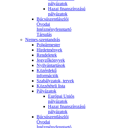
pályázatok
Hazai finanszírozású
pályázatok
Búcsúszentlászlói
Óvodai
Intézményfenntartó
Társulás
Nemes-szentandrás
Polgármester
Hirdetmények
Rendeletek
Jegyzőkönyvek
Nyilvántartások
Közérdekű
információk
Szabályzatok, tervek
Közzétételi lista
Pályázatok
Európai Uniós
pályázatok
Hazai finanszírozású
pályázatok
Búcsúszentlászlói
Óvodai
Intézményfenntartó