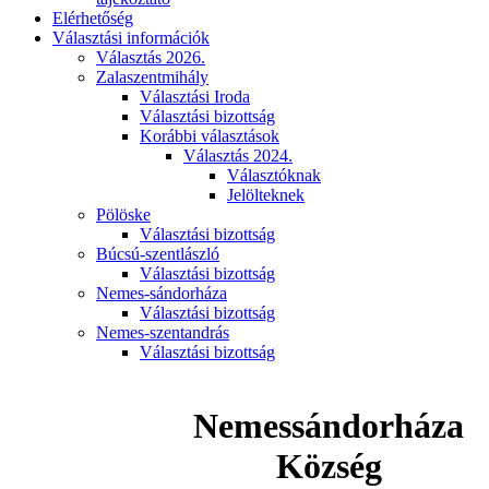
Elérhetőség
Választási információk
Választás 2026.
Zalaszentmihály
Választási Iroda
Választási bizottság
Korábbi választások
Választás 2024.
Választóknak
Jelölteknek
Pölöske
Választási bizottság
Búcsú-szentlászló
Választási bizottság
Nemes-sándorháza
Választási bizottság
Nemes-szentandrás
Választási bizottság
Nemessándorháza
Község